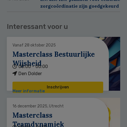
zorgcoördinatie zijn goedgekeurd
Interessant voor u
Vanaf 28 oktober 2025
Masterclass Bestuurlijke
Wijsheid
00:00 - 00:00
Den Dolder
Inschrijven
Meer informatie
16 december 2025, Utrecht
Masterclass
Teamdynamiek