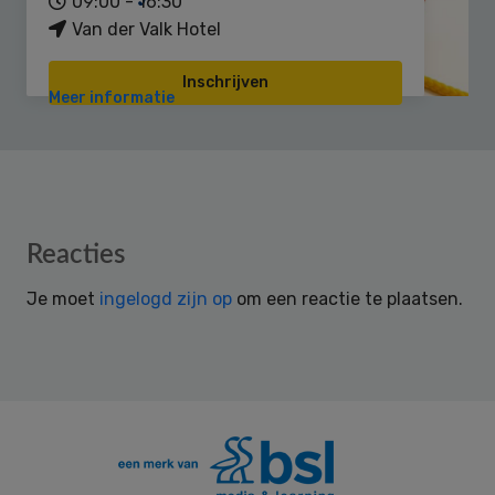
09:00 - 16:30
Van der Valk Hotel
Inschrijven
Meer informatie
Reader
Reacties
Interactions
Je moet
ingelogd zijn op
om een reactie te plaatsen.