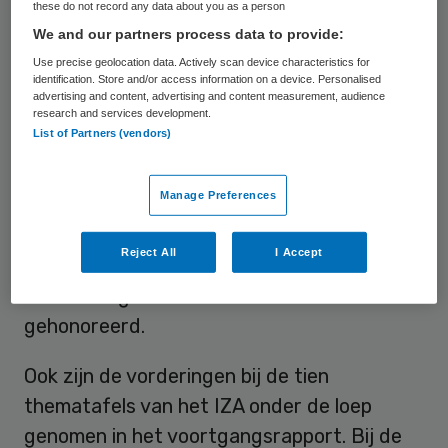
gemiddeld twintig aanvragen per maand
these do not record any data about you as a person
gedaan; in de eerste twee maanden van dit
We and our partners process data to provide:
jaar was dat gemiddeld twaalf.
Use precise geolocation data. Actively scan device characteristics for
identification. Store and/or access information on a device. Personalised
advertising and content, advertising and content measurement, audience
Dat blijkt uit de voortgangsrapportage van
research and services development.
List of Partners (vendors)
het IZA. De meeste snelle toetsen zijn de
afgelopen 2,5 jaar ingediend door
Manage Preferences
ziekenhuizen, ggz en huisartsen. De laatste
groep was relatief het meest succesvol bij
Reject All
I Accept
de aanvragen: slechts twaalf aanvragen
werden afgekeurd en liefst 83 werden er
gehonoreerd.
Ook zijn de vorderingen bij de tien
thematafels van het IZA onder de loep
genomen in het voortgangsrapport. Bij de