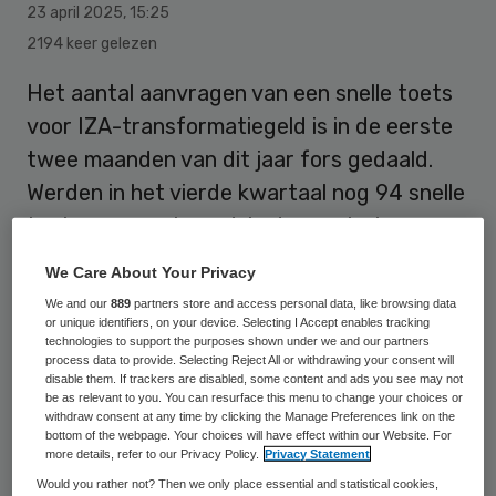
23 april 2025
,
15:25
2194 keer gelezen
Het aantal aanvragen van een snelle toets
voor IZA-transformatiegeld is in de eerste
twee maanden van dit jaar fors gedaald.
Werden in het vierde kwartaal nog 94 snelle
toetsen aangeleverd, in de eerste twee
maanden van dit jaar was dat gezakt naar
We Care About Your Privacy
24.
We and our
889
partners store and access personal data, like browsing data
or unique identifiers, on your device. Selecting I Accept enables tracking
technologies to support the purposes shown under we and our partners
process data to provide. Selecting Reject All or withdrawing your consent will
Dat is per maand het laagste aantal
disable them. If trackers are disabled, some content and ads you see may not
aanvragen sinds twee jaar. Ook ten
be as relevant to you. You can resurface this menu to change your choices or
withdraw consent at any time by clicking the Manage Preferences link on the
opzichte van heel 2024 is het een afname
bottom of the webpage. Your choices will have effect within our Website. For
more details, refer to our Privacy Policy.
Privacy Statement
van ongeveer 40 procent. Werden vorig jaar
Would you rather not? Then we only place essential and statistical cookies,