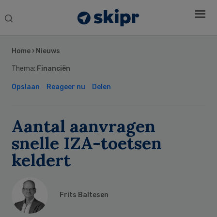
Search
this
Secondary
website
Sidebar
Home
›
Nieuws
Thema:
Financiën
Opslaan
Reageer nu
Delen
Aantal aanvragen
snelle IZA-toetsen
keldert
Frits Baltesen