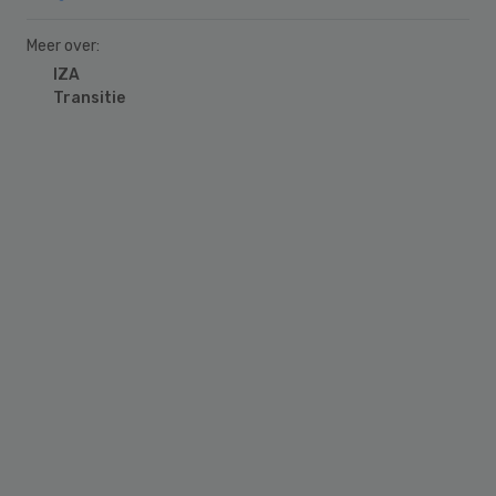
Meer over:
IZA
Transitie
Primary
Sidebar