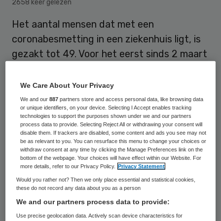
2658 keer gelezen
Het aantal mensen dat met een
coronabesmetting in een
ziekenhuis
ligt, is
gezakt tot 49. Voor het eerst sinds 2 maart
2020, toen het coronavirus net in
Nederland was opgedoken, komt de totale
We Care About Your Privacy
bezetting onder de vijftig uit.
We and our
887
partners store and access personal data, like browsing data
or unique identifiers, on your device. Selecting I Accept enables tracking
technologies to support the purposes shown under we and our partners
process data to provide. Selecting Reject All or withdrawing your consent will
Volgens de cijfers van het Landelijk
disable them. If trackers are disabled, some content and ads you see may not
be as relevant to you. You can resurface this menu to change your choices or
Coördinatiecentrum Patiënten Spreiding
withdraw consent at any time by clicking the Manage Preferences link on the
bottom of the webpage. Your choices will have effect within our Website. For
(LCPS) hadden de afgelopen dag achttien
more details, refer to our Privacy Policy.
Privacy Statement
mensen zulke ernstige coronaklachten dat
Would you rather not? Then we only place essential and statistical cookies,
these do not record any data about you as a person
ze daarom werden opgenomen. Hun
We and our partners process data to provide:
klachten waren relatief mild; zij kwamen op
Use precise geolocation data. Actively scan device characteristics for