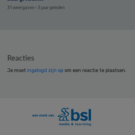
31 weergaven
· 3 jaar geleden
Reader
Reacties
Interactions
Je moet
ingelogd zijn op
om een reactie te plaatsen.