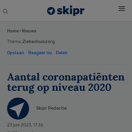
Search
this
Secondary
website
Sidebar
Home
›
Nieuws
Thema:
Ziekenhuiszorg
Opslaan
Reageer nu
Delen
Aantal coronapatiënten
terug op niveau 2020
Skipr Redactie
23 juni 2023
,
17:36