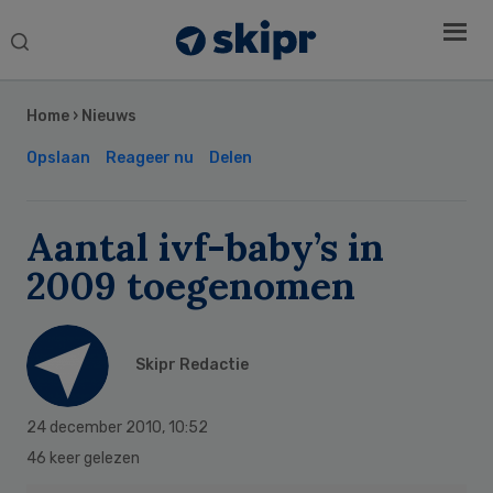
Search
this
Secondary
website
Sidebar
Home
›
Nieuws
Opslaan
Reageer nu
Delen
Aantal ivf-baby’s in
2009 toegenomen
Skipr Redactie
24 december 2010
,
10:52
46 keer gelezen