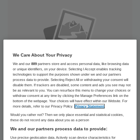
We Care About Your Privacy
We and our
889
partners store and access personal data, like browsing data
or unique identifiers, on your device. Selecting I Accept enables tracking
technologies to support the purposes shown under we and our partners
process data to provide. Selecting Reject All or withdrawing your consent will
disable them. If trackers are disabled, some content and ads you see may not
be as relevant to you. You can resurface this menu to change your choices or
withdraw consent at any time by clicking the Manage Preferences link on the
bottom of the webpage. Your choices will have effect within our Website. For
Een op de 38 baby’s, die in 2009 zijn
more details, refer to our Privacy Policy.
Privacy Statement
geboren, is een ivf-baby. Het aantal
Would you rather not? Then we only place essential and statistical cookies,
these do not record any data about you as a person
kunstmatig verwekte kinderen is daarmee
We and our partners process data to provide:
opnieuw gegroeid. Het aantal meerlingen
Use precise geolocation data. Actively scan device characteristics for