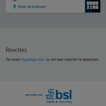
Naar de podcast
Reader
Reacties
Interactions
Je moet
ingelogd zijn op
om een reactie te plaatsen.