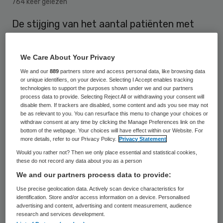
764 keer gelezen
De stijging van het aantal patiënten met
het coronavirus in Nederlandse
ziekenhuizen zet door. Het aantal nieuwe
We Care About Your Privacy
opnames lag de afgelopen 24 uur weer iets
We and our
889
partners store and access personal data, like browsing data
or unique identifiers, on your device. Selecting I Accept enables tracking
hoger dan in het etmaal daarvoor. Volgens
technologies to support the purposes shown under we and our partners
cijfers van het Landelijk
process data to provide. Selecting Reject All or withdrawing your consent will
disable them. If trackers are disabled, some content and ads you see may not
Coördinatiecentrum Patiënten Spreiding
be as relevant to you. You can resurface this menu to change your choices or
withdraw consent at any time by clicking the Manage Preferences link on the
(LCPS) kwamen op verpleegafdelingen 118
bottom of the webpage. Your choices will have effect within our Website. For
more details, refer to our Privacy Policy.
Privacy Statement
nieuwe patiënten binnen die het virus
Would you rather not? Then we only place essential and statistical cookies,
hebben opgelopen. Dat zijn er vijf meer dan
these do not record any data about you as a person
dinsdag en het hoogste aantal sinds 2
We and our partners process data to provide:
augustus.
Use precise geolocation data. Actively scan device characteristics for
identification. Store and/or access information on a device. Personalised
advertising and content, advertising and content measurement, audience
research and services development.
Op intensive cares (IC’s) waren zes nieuwe