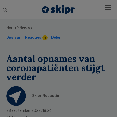
Search
this
Secondary
website
Sidebar
Home
›
Nieuws
Opslaan
Reacties
Delen
1
Aantal opnames van
coronapatiënten stijgt
verder
Skipr Redactie
28 september 2022
,
18:26