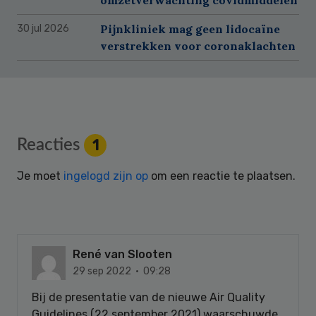
Pijnkliniek mag geen lidocaïne
30 jul 2026
verstrekken voor coronaklachten
Reader
Reacties
1
Interactions
Je moet
ingelogd zijn op
om een reactie te plaatsen.
René van Slooten
29 sep 2022 · 09:28
Bij de presentatie van de nieuwe Air Quality
Guidelines (22 september 2021) waarschuwde