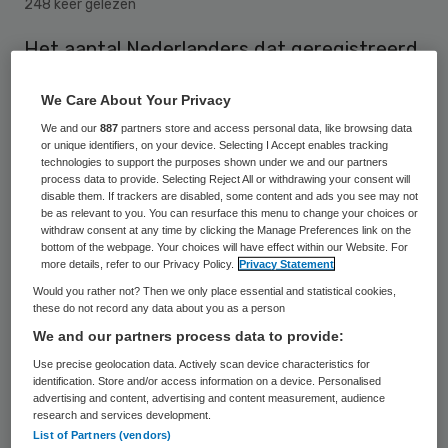
248 keer gelezen
Het aantal Nederlanders dat geregistreerd
staat als stamceldonor is in een kleine
We Care About Your Privacy
negen maanden tijd opgelopen met 25.000
We and our
887
partners store and access personal data, like browsing data
tot 325.000. Maar dat zijn er nog altijd te
or unique identifiers, on your device. Selecting I Accept enables tracking
technologies to support the purposes shown under we and our partners
weinig, stelt Matchis, het Nederlands
process data to provide. Selecting Reject All or withdrawing your consent will
Centrum voor Stamceldonoren. “Nog altijd
disable them. If trackers are disabled, some content and ads you see may not
be as relevant to you. You can resurface this menu to change your choices or
wordt niet voor elke patiënt een passende
withdraw consent at any time by clicking the Manage Preferences link on the
bottom of the webpage. Your choices will have effect within our Website. For
donor gevonden”, aldus de organisatie.
more details, refer to our Privacy Policy.
Privacy Statement
Would you rather not? Then we only place essential and statistical cookies,
these do not record any data about you as a person
Voor patiënten met leukemie of andere
We and our partners process data to provide:
ernstige bloedaandoeningen is een
Use precise geolocation data. Actively scan device characteristics for
identification. Store and/or access information on a device. Personalised
stamceltransplantatie vaak de laatst
advertising and content, advertising and content measurement, audience
mogelijke behandeling, die hun leven kan
research and services development.
List of Partners (vendors)