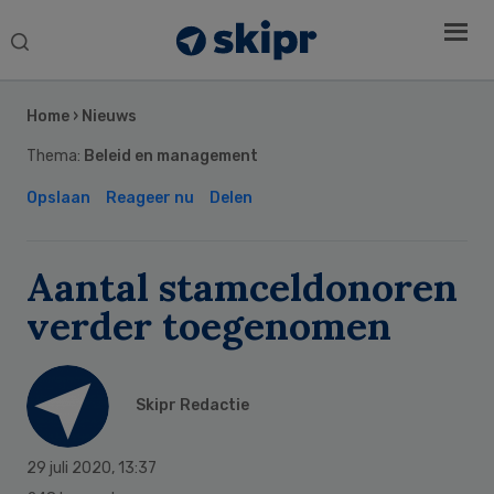
Search
this
Secondary
website
Sidebar
Home
›
Nieuws
Thema:
Beleid en management
Opslaan
Reageer nu
Delen
Aantal stamceldonoren
verder toegenomen
Skipr Redactie
29 juli 2020
,
13:37