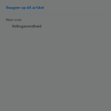
Reageer op dit artikel
Meer over:
Volksgezondheid
Primary
Sidebar