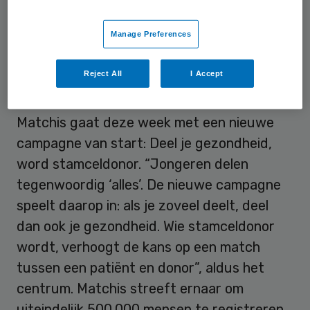
redden. Per jaar krijgen enkele duizenden
mensen in Nederland te horen dat ze een
Manage Preferences
vorm van bloedkanker hebben.
Reject All
I Accept
Nieuwe campagne
Matchis gaat deze week met een nieuwe
campagne van start: Deel je gezondheid,
word stamceldonor. “Jongeren delen
tegenwoordig ‘alles’. De nieuwe campagne
speelt daarop in: als je zoveel deelt, deel
dan ook je gezondheid. Wie stamceldonor
wordt, verhoogt de kans op een match
tussen een patiënt en donor”, aldus het
centrum. Matchis streeft ernaar om
uiteindelijk 500.000 mensen te registreren