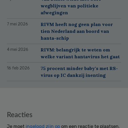
wegblijven van politieke
afwegingen
RIVM heeft nog geen plan voor
7 mei 2026
tien Nederland aan boord van
hanta-schip
RIVM: belangrijk te weten om
4 mei 2026
welke variant hantavirus het gaat
75 procent minder baby's met RS-
16 feb 2026
virus op IC dankzij inenting
Reader
Reacties
Interactions
Je moet
ingelogd zijn op
om een reactie te plaatsen.