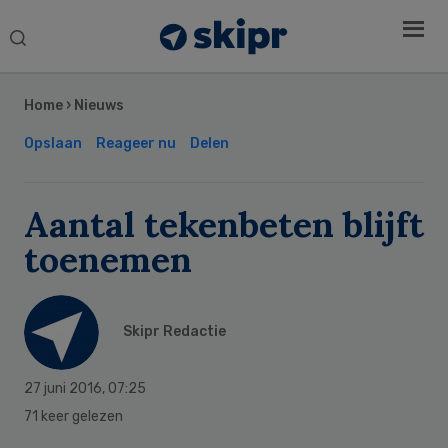
Search
this
Secondary
website
Sidebar
Home
›
Nieuws
Opslaan
Reageer nu
Delen
Aantal tekenbeten blijft
toenemen
Skipr Redactie
27 juni 2016
,
07:25
71 keer gelezen