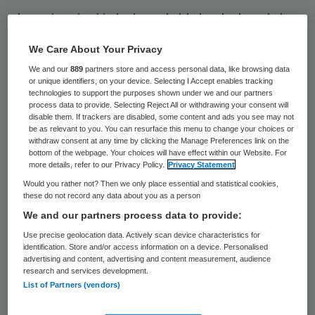
In mei en juni is het aantal tekenbeten dat
werd gemeld met 13 procent toegenomen
We Care About Your Privacy
ten opzichte van het gemiddeld aantal van
We and our
889
partners store and access personal data, like browsing data
de afgelopen drie jaar. Dat meldt het
or unique identifiers, on your device. Selecting I Accept enables tracking
technologies to support the purposes shown under we and our partners
Rijksinstituut voor Volksgezondheid en
process data to provide. Selecting Reject All or withdrawing your consent will
disable them. If trackers are disabled, some content and ads you see may not
Milieu (RIVM). Het instituut verwacht in juli,
be as relevant to you. You can resurface this menu to change your choices or
withdraw consent at any time by clicking the Manage Preferences link on the
de piek van het tekenseizoen, ruim 400.000
bottom of the webpage. Your choices will have effect within our Website. For
meldingen.
more details, refer to our Privacy Policy.
Privacy Statement
Would you rather not? Then we only place essential and statistical cookies,
these do not record any data about you as a person
Gemeten over de eerste helft van dit jaar
We and our partners process data to provide:
zijn er tot nu toe, in vergelijking met het
Use precise geolocation data. Actively scan device characteristics for
gemiddelde van de laatste drie jaar, 8
identification. Store and/or access information on a device. Personalised
advertising and content, advertising and content measurement, audience
procent meer tekenbeten geregistreerd.
research and services development.
Mensen die gebeten zijn, kunnen de ziekte
List of Partners (vendors)
van Lyme oplopen. Ze kunnen daar, ook na