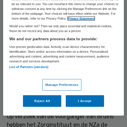
be as relevant to you. You can resurface this menu to change your choices or
Parkinson of MS, mensen met niet-
withdraw consent at any time by clicking the Manage Preferences link on the
aangeboren hersenletsel en mensen met
bottom of the webpage. Your choices will have effect within our Website. For
more details, refer to our Privacy Policy.
Privacy Statement
een verstandelijke beperking. De zorg
Would you rather not? Then we only place essential and statistical cookies,
wordt bij voorkeur thuis of in eigen
these do not record any data about you as a person
We and our partners process data to provide:
omgeving geleverd, en anders in het
Use precise geolocation data. Actively scan device characteristics for
eerstelijnsverblijf (ELV) of de geriatrische
identification. Store and/or access information on a device. Personalised
revalidatiezorg (GRZ). De aanvullende zorg
advertising and content, advertising and content measurement, audience
research and services development.
draagt bij dat mensen langer zelfstandig
List of Partners (vendors)
blijven, het voorkomt onnodige
ziekenhuisopnames en ontlast de huisarts.
Manage Preferences
Multidisciplinaire bekostiging
Reject All
I Accept
Op verzoek van de voorganger van Bruins
hebben het Zorginstituut en de NZa de