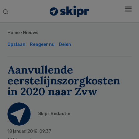
Search
this
Secondary
website
Sidebar
Home
›
Nieuws
Opslaan
Reageer nu
Delen
Aanvullende
eerstelijnszorgkosten
in 2020 naar Zvw
Skipr Redactie
18 januari 2018
,
09:37