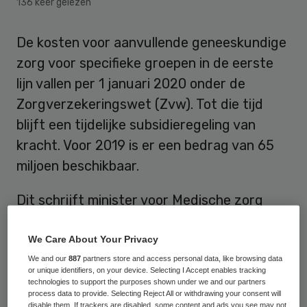
136 keer gelezen
De kosten voor aanvullende geneeskundige
zorg voor specifieke groepen in de eerste
lijn vallen per 1 januari 2020 onder de
Zorgverzekeringswet (Zvw). Tot die tijd
blijft een tijdelijke subsidieregeling van
kracht. Voor 2019 is er een bedrag van 65
miljoen beschikbaar.
Dit schrijft minister voor Medische zorg
Bruno Bruins op 16 januari in
een brief van
VWS aan de Tweede Kamer
. Het betreft
We Care About Your Privacy
extramurale zorgkosten voor bijvoorbeeld
We and our
887
partners store and access personal data, like browsing data
or unique identifiers, on your device. Selecting I Accept enables tracking
ouderen met multiproblematiek, patiënten
technologies to support the purposes shown under we and our partners
process data to provide. Selecting Reject All or withdrawing your consent will
met progressieve aandoeningen als
disable them. If trackers are disabled, some content and ads you see may not