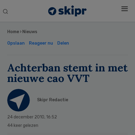
Search
this
Secondary
website
Sidebar
Home
›
Nieuws
Opslaan
Reageer nu
Delen
Achterban stemt in met
nieuwe cao VVT
Skipr Redactie
24 december 2010
,
16:52
44 keer gelezen