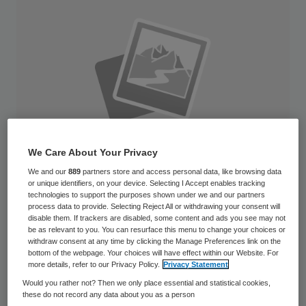
We Care About Your Privacy
We and our
889
partners store and access personal data, like browsing data
or unique identifiers, on your device. Selecting I Accept enables tracking
technologies to support the purposes shown under we and our partners
process data to provide. Selecting Reject All or withdrawing your consent will
disable them. If trackers are disabled, some content and ads you see may not
De cao VVT 2010-2012 is een feit. De leden
be as relevant to you. You can resurface this menu to change your choices or
withdraw consent at any time by clicking the Manage Preferences link on the
van Abvakabo FNV hebben in grote
bottom of the webpage. Your choices will have effect within our Website. For
meerderheid (95 procent) ingestemd met
more details, refer to our Privacy Policy.
Privacy Statement
Would you rather not? Then we only place essential and statistical cookies,
de nieuwe cao Verpleeg-,
these do not record any data about you as a person