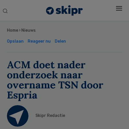
Search
this
Secondary
website
Sidebar
Home
›
Nieuws
Opslaan
Reageer nu
Delen
ACM doet nader
onderzoek naar
overname TSN door
Espria
Skipr Redactie