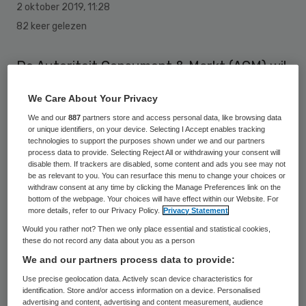
2 oktober 2019
,
11:28
82 keer gelezen
De Autoriteit Consument & Markt (ACM) wil
nader onderzoek doen naar de beoogde
We Care About Your Privacy
overname van TSN Thuiszorg door
We and our
887
partners store and access personal data, like browsing data
zorgconcern Espria. Het onderzoek richt
or unique identifiers, on your device. Selecting I Accept enables tracking
technologies to support the purposes shown under we and our partners
zich op de wijkverpleging. Voor
process data to provide. Selecting Reject All or withdrawing your consent will
disable them. If trackers are disabled, some content and ads you see may not
verpleeghuiszorg en eerstelijnsverblijf ziet
be as relevant to you. You can resurface this menu to change your choices or
de ACM geen probleem.
withdraw consent at any time by clicking the Manage Preferences link on the
bottom of the webpage. Your choices will have effect within our Website. For
more details, refer to our Privacy Policy.
Privacy Statement
Zorgconcern Espria maakte in juli bij de ACM
Would you rather not? Then we only place essential and statistical cookies,
kenbaar
TSN Thuiszorg te willen
these do not record any data about you as a person
We and our partners process data to provide:
overnemen
. Beide zorginstellingen bieden
Use precise geolocation data. Actively scan device characteristics for
zorg zoals wijkverpleging, verpleeghuiszorg
identification. Store and/or access information on a device. Personalised
en eerstelijnsverblijf aan kwetsbare
advertising and content, advertising and content measurement, audience