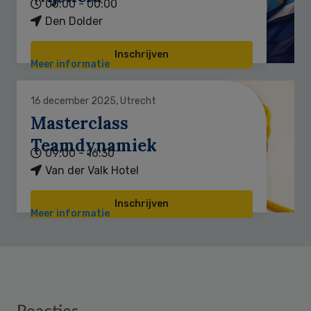
00:00 - 00:00
Den Dolder
Inschrijven
Meer informatie
16 december 2025, Utrecht
Masterclass
Teamdynamiek
09:00 - 16:30
Van der Valk Hotel
Inschrijven
Meer informatie
Reader