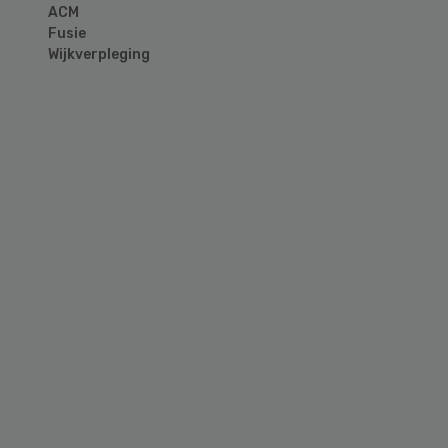
ACM
Fusie
Wijkverpleging
Primary
Sidebar