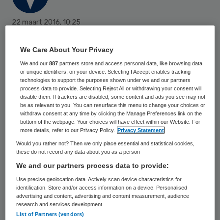
22 maart 2016
,
10:25
18 keer gelezen
We Care About Your Privacy
In de spoedzorg komen vaak
We and our
887
partners store and access personal data, like browsing data
or unique identifiers, on your device. Selecting I Accept enables tracking
overdrachtsmomenten voor waarbij
technologies to support the purposes shown under we and our partners
process data to provide. Selecting Reject All or withdrawing your consent will
patiënten extra kwetsbaar zijn. Voor dit
disable them. If trackers are disabled, some content and ads you see may not
be as relevant to you. You can resurface this menu to change your choices or
soort momenten hebben ActiZ en InEen een
withdraw consent at any time by clicking the Manage Preferences link on the
handreiking ontwikkeld voor de overdracht
bottom of the webpage. Your choices will have effect within our Website. For
more details, refer to our Privacy Policy.
Privacy Statement
tussen huisartsenposten en de
Would you rather not? Then we only place essential and statistical cookies,
ouderenzorg.
these do not record any data about you as a person
We and our partners process data to provide:
De
handreikin
g is bedoeld als handvat voor
Use precise geolocation data. Actively scan device characteristics for
identification. Store and/or access information on a device. Personalised
het vastleggen, onderhouden en
advertising and content, advertising and content measurement, audience
research and services development.
verbeteren van regionale
List of Partners (vendors)