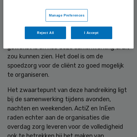
samenwerkingsafspraken. Het is een
hulpmiddel ter inspiratie; geen richtlijn of
Manage Preferences
voorschrift, laten de koepelorganisaties
weten. In de handreiking staat aangegeven
Reject All
I Accept
op welke onderdelen samenwerking
gewenst is en hoe deze samenwerking eruit
zou kunnen zien. Het doel is om de
spoedzorg voor de cliënt zo goed mogelijk
te organiseren.
Het zwaartepunt van deze handreiking ligt
bij de samenwerking tijdens avonden,
nachten en weekenden. ActiZ en InEen
raden echter aan de organisaties die
overdag zorg leveren voor de volledigheid
ook te betrekken bij het maken van