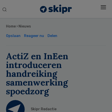
Search
this
Secondary
website
Sidebar
Home
›
Nieuws
Opslaan
Reageer nu
Delen
ActiZ en InEen
introduceren
handreiking
samenwerking
spoedzorg
Skipr Redactie