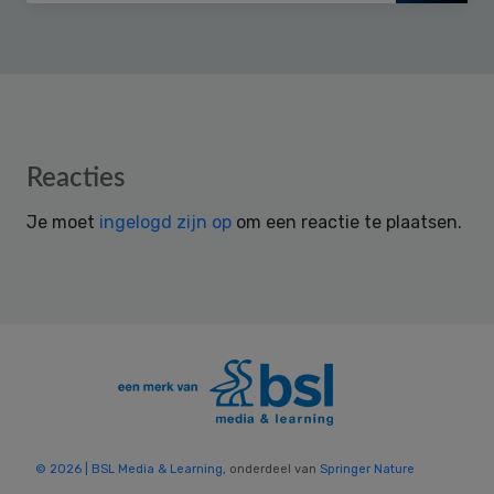
Reader
Reacties
Interactions
Je moet
ingelogd zijn op
om een reactie te plaatsen.
© 2026 | BSL Media & Learning
, onderdeel van
Springer Nature