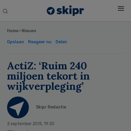
Search
this
Secondary
website
Sidebar
Home
›
Nieuws
Opslaan
Reageer nu
Delen
ActiZ: ‘Ruim 240
miljoen tekort in
wijkverpleging’
Skipr Redactie
2 september 2015
,
19:30