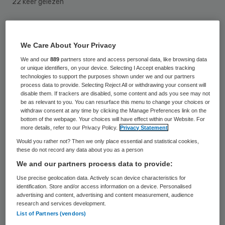
22 keer gelezen
Brancheorganisatie ActiZ verwacht dat de
kosten voor de wijkverpleging het budget
We Care About Your Privacy
voor 2015 met ruim 240 miljoen euro zullen
We and our
889
partners store and access personal data, like browsing data
or unique identifiers, on your device. Selecting I Accept enables tracking
overstijgen. De organisatie is dan ook erg
technologies to support the purposes shown under we and our partners
process data to provide. Selecting Reject All or withdrawing your consent will
blij dat de zorgverzekeraars waar nodig
disable them. If trackers are disabled, some content and ads you see may not
be as relevant to you. You can resurface this menu to change your choices or
extra zorg gaan inkopen de komende
withdraw consent at any time by clicking the Manage Preferences link on the
maanden.
bottom of the webpage. Your choices will have effect within our Website. For
more details, refer to our Privacy Policy.
Privacy Statement
Would you rather not? Then we only place essential and statistical cookies,
Volgens onderzoek van ActiZ verwacht
these do not record any data about you as a person
bijna 80 procent van de organisaties die
We and our partners process data to provide:
wijkverpleging aanbieden dat zij over het
Use precise geolocation data. Actively scan device characteristics for
identification. Store and/or access information on a device. Personalised
budget heen zullen gaan. Er is een budget
advertising and content, advertising and content measurement, audience
research and services development.
van 3 miljard euro voor de wijkverpleging.
List of Partners (vendors)
Iets meer dan de helft van de