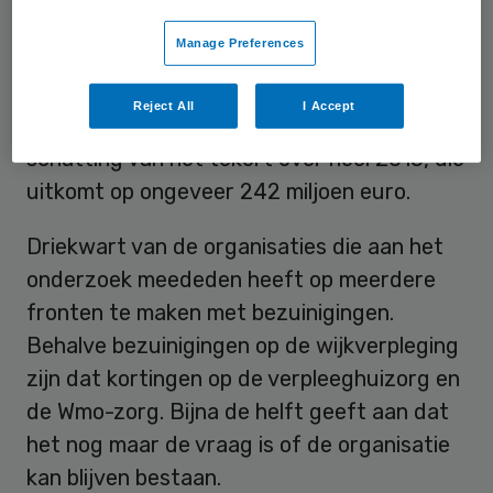
wijkverplegingsorganisaties deed mee aan
Manage Preferences
het onderzoek, dat over de eerste drie
maanden van 2015 ging. ActiZ maakte aan
Reject All
I Accept
de hand van die uitkomsten een ruwe
schatting van het tekort over heel 2015, die
uitkomt op ongeveer 242 miljoen euro.
Driekwart van de organisaties die aan het
onderzoek meededen heeft op meerdere
fronten te maken met bezuinigingen.
Behalve bezuinigingen op de wijkverpleging
zijn dat kortingen op de verpleeghuizorg en
de Wmo-zorg. Bijna de helft geeft aan dat
het nog maar de vraag is of de organisatie
kan blijven bestaan.