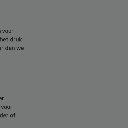
n voor
 het druk
er dan we
er:
 voor
der of