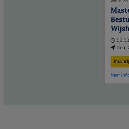
Vanaf 28
Mast
Bestu
Wijs
00:00
Den D
Inschri
Meer inf