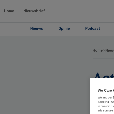
Home
Nieuwsbrief
Nieuws
Opinie
Podcast
Home
›
Nieu
Act
hoo
We Care 
We and our
ma
Selecting I 
to provide. S
ads you see 