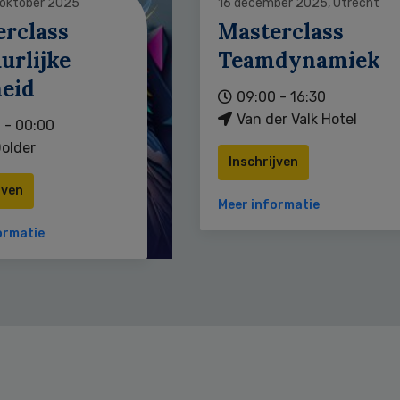
 oktober 2025
16 december 2025, Utrecht
erclass
Masterclass
urlijke
Teamdynamiek
heid
09:00 - 16:30
Van der Valk Hotel
 - 00:00
older
Inschrijven
jven
Meer informatie
ormatie