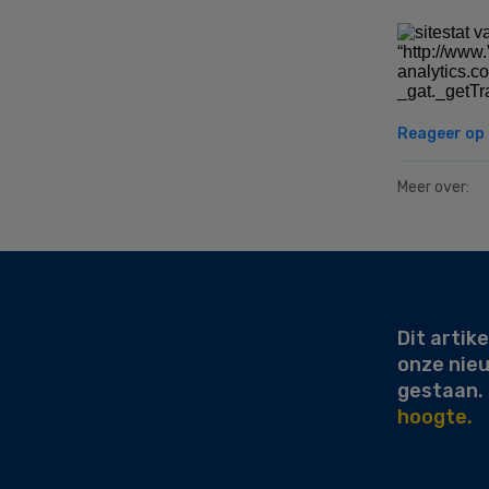
va
“http://www
analytics.c
_gat._getTr
Reageer op d
Meer over:
Secondary
Sidebar
Dit artike
onze nie
gestaan.
hoogte.