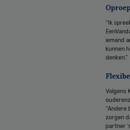
Oproe
“Ik spree
EenVandaa
iemand a
kunnen h
denken.”
Flexibe
Volgens K
ouderenzo
“Andere b
zorgen d
partner ’