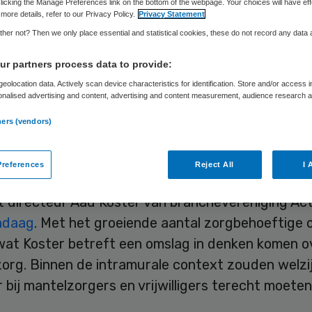
licking the Manage Preferences link on the bottom of the webpage. Your choices will have eff
more details, refer to our Privacy Policy.
Privacy Statement
her not? Then we only place essential and statistical cookies, these do not record any data
Skipr Redactie
2 mei 2012
,
19:48
60 keer gelezen
r partners process data to provide:
eolocation data. Actively scan device characteristics for identification. Store and/or access 
onalised advertising and content, advertising and content measurement, audience research 
den, naasten en vrijwilligers zouden zich nadrukkel
.
ners (vendors)
nzetten voor het welzijn van ouderen. Door mante
gerswerk een plek te geven binnen de ouderenzorg 
 personeel meer tijd voor eigenlijke zorgtaken.
references
Reject All
I 
 directeur Aad Koster van branchevereniging Acti
ndaag
. Met het groeiende aantal zorgbehoeftige
wat Koster betreft een omslag in denken komen o
org. Binnen de intramurale context zouden welzi
 bij mantelzorgers en vrijwilligers terecht moete