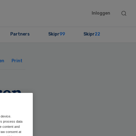
Searc
Inloggen
this
websit
Partners
Skipr
99
Skipr
22
Primary
Sidebar
en
Print
ren
 device.
rs process data
me content and
raw consent at