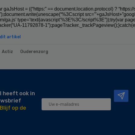
r gaJsHost = ((“https:” == document.location.protocol) ? “https://ss
.”);document.write(unescape(“%3Cscript src='”+gaJsHost+”goog
om/ga.js’ type=’text/javascript’%3E%3C/script%3E”));try{var pag
acker(“UA-11792878-1”);pageTracker._trackPageview();}catch(er
it artikel
Actiz
Ouderenzorg
l heeft ook in
uwsbrief
Blijf op de