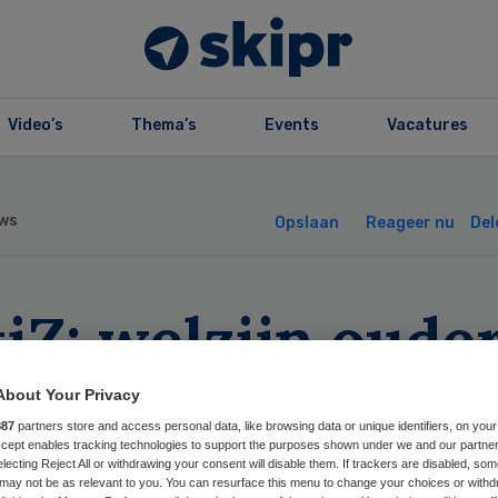
Video’s
Thema’s
Events
Vacatures
ws
Opslaan
Reageer nu
Del
iZ: welzijn oude
rt bij
About Your Privacy
887
partners store and access personal data, like browsing data or unique identifiers, on your
ntelzorgers
Accept enables tracking technologies to support the purposes shown under we and our partne
electing Reject All or withdrawing your consent will disable them. If trackers are disabled, so
may not be as relevant to you. You can resurface this menu to change your choices or withd