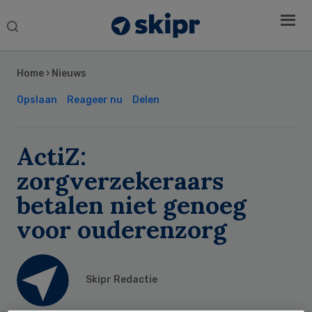
Search
this
Secondary
website
Sidebar
Home
›
Nieuws
Opslaan
Reageer nu
Delen
ActiZ:
zorgverzekeraars
betalen niet genoeg
voor ouderenzorg
Skipr Redactie