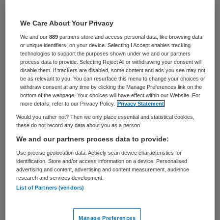
2 december 2016
,
10:15
22 keer gelezen
We Care About Your Privacy
We and our
889
partners store and access personal data, like browsing data
Zorgverzekeraars en zorgkantoren rekenen
or unique identifiers, on your device. Selecting I Accept enables tracking
technologies to support the purposes shown under we and our partners
een te laag tarief voor ouderenzorg.
process data to provide. Selecting Reject All or withdrawing your consent will
disable them. If trackers are disabled, some content and ads you see may not
Bovendien lopen de tarieven die de
be as relevant to you. You can resurface this menu to change your choices or
withdraw consent at any time by clicking the Manage Preferences link on the
Nederlandse Zorgautoriteit (NZa) vaststelt
bottom of the webpage. Your choices will have effect within our Website. For
more details, refer to our Privacy Policy.
Privacy Statement
niet gelijk op met de loonkostenstijging in
Would you rather not? Then we only place essential and statistical cookies,
Nederland. Dat stelt werkgeversorganisatie
these do not record any data about you as a person
ActiZ.
We and our partners process data to provide:
Use precise geolocation data. Actively scan device characteristics for
Het tarief voor wijkverpleging en
identification. Store and/or access information on a device. Personalised
advertising and content, advertising and content measurement, audience
verpleeghuis wordt ieder jaar wordt het
research and services development.
door de NZa geïndexeerd om mee te
List of Partners (vendors)
groeien met de loonkostenontwikkeling.
Volgens ActiZ
is er inmiddels een “gapend
Manage Preferences