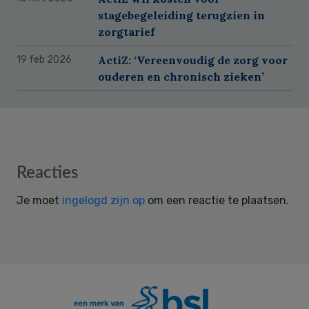
stagebegeleiding terugzien in
zorgtarief
ActiZ: ‘Vereenvoudig de zorg voor
19 feb 2026
ouderen en chronisch zieken’
Reader
Reacties
Interactions
Je moet
ingelogd zijn op
om een reactie te plaatsen.