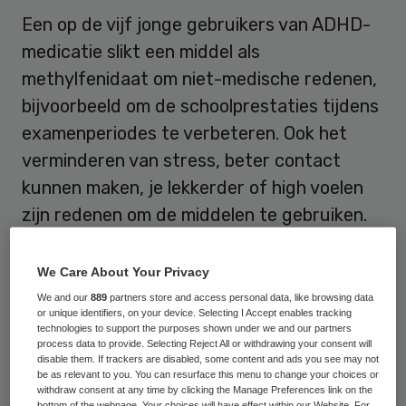
Een op de vijf jonge gebruikers van ADHD-
medicatie slikt een middel als
methylfenidaat om niet-medische redenen,
bijvoorbeeld om de schoolprestaties tijdens
examenperiodes te verbeteren. Ook het
verminderen van stress, beter contact
kunnen maken, je lekkerder of high voelen
zijn redenen om de middelen te gebruiken.
Dit blijkt uit onderzoek van de Universiteit
We Care About Your Privacy
Utrecht, meldt het
Pharmaceutisch
We and our
889
partners store and access personal data, like browsing data
Weekblad
. De UU voerde het onderzoek uit
or unique identifiers, on your device. Selecting I Accept enables tracking
technologies to support the purposes shown under we and our partners
op zes scholen in de provincie Utrecht om
process data to provide. Selecting Reject All or withdrawing your consent will
disable them. If trackers are disabled, some content and ads you see may not
inzicht te krijgen in het gebruik van
be as relevant to you. You can resurface this menu to change your choices or
withdraw consent at any time by clicking the Manage Preferences link on the
stimulerende middelen door middelbare
bottom of the webpage. Your choices will have effect within our Website. For