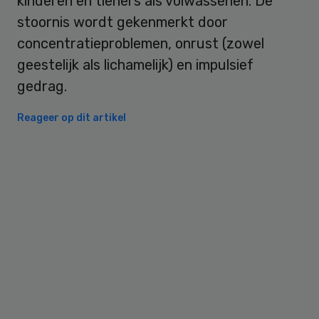
kinderen en tieners als volwassenen. De
stoornis wordt gekenmerkt door
concentratieproblemen, onrust (zowel
geestelijk als lichamelijk) en impulsief
gedrag.
Reageer op dit artikel
Primary
Sidebar