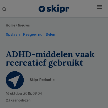
Search
this
Secondary
website
Sidebar
Home
›
Nieuws
Opslaan
Reageer nu
Delen
ADHD-middelen vaak
recreatief gebruikt
Skipr Redactie
16 oktober 2015
,
09:04
23 keer gelezen