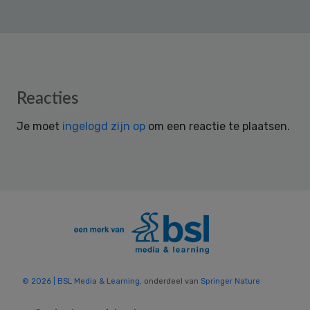
Reader
Reacties
Interactions
Je moet
ingelogd zijn op
om een reactie te plaatsen.
© 2026 | BSL Media & Learning
, onderdeel van
Springer Nature