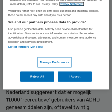
scholieren, zoals ADHD-geneesmiddelen,
more details, refer to our Privacy Policy.
Privacy Statement
Would you rather not? Then we only place essential and statistical cookies,
drugs en alcohol . Bijna achthonderd
these do not record any data about you as a person
leerlingen tussen 11 en jaar vulden in de
We and our partners process data to provide:
periode april-juni 2014 een online vragenlijst
Use precise geolocation data. Actively scan device characteristics for
identification. Store and/or access information on a device. Personalised
in over het gebruik van genoemde middelen
advertising and content, advertising and content measurement, audience
in de twaalf maanden daarvoor.
research and services development.
List of Partners (vendors)
6 Procent van hen gebruikte ADHD-
medicatie. Negen jongeren gaven aan deze
Manage Preferences
middelen niet op recept van een arts te
hebben gekregen. “Extrapolatie van deze
Reject All
I Accept
cijfers naar middelbare scholieren in heel
Nederland suggereert dat er mogelijk
11.000 ‘recreatieve’ gebruikers van ADHD-
geneesmiddelen zijn, oftewel twintig