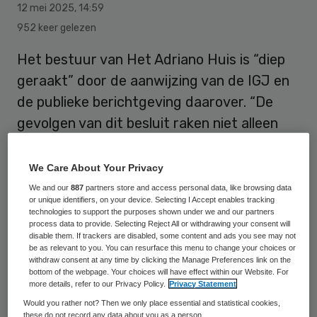
12 mei 2025
,
14:59
952 keer gelezen
Het bestuur van Het Adriano Huis is “diep
geraakt” door de aanwijzing van de IGJ en
de publieke berichtgeving daarover. “De
gevolgen van dit besluit raken niet alleen
onze organisatie, maar vooral onze
bewoners, mensen met zeer complexe
We Care About Your Privacy
problematiek en de medewerkers die zich
We and our
887
partners store and access personal data, like browsing data
or unique identifiers, on your device. Selecting I Accept enables tracking
dag en nacht voor hen inzetten”, aldus de
technologies to support the purposes shown under we and our partners
process data to provide. Selecting Reject All or withdrawing your consent will
zorgorganisatie voor mensen met een
disable them. If trackers are disabled, some content and ads you see may not
verstandelijke beperking, ernstige
be as relevant to you. You can resurface this menu to change your choices or
withdraw consent at any time by clicking the Manage Preferences link on the
gedragsproblemen en vaak een
bottom of the webpage. Your choices will have effect within our Website. For
more details, refer to our Privacy Policy.
Privacy Statement
geschiedenis van verslaving en trauma.
Would you rather not? Then we only place essential and statistical cookies,
these do not record any data about you as a person