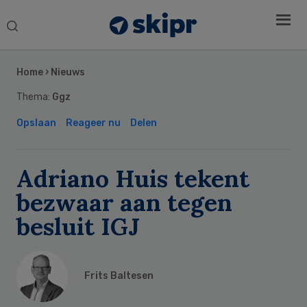
Search
this
Secondary
website
Sidebar
Home
›
Nieuws
Thema:
Ggz
Opslaan
Reageer nu
Delen
Adriano Huis tekent
bezwaar aan tegen
besluit IGJ
Frits Baltesen