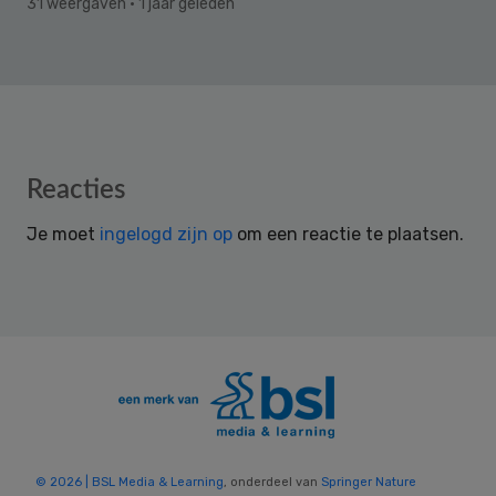
31 weergaven
· 1 jaar geleden
Reader
Reacties
Interactions
Je moet
ingelogd zijn op
om een reactie te plaatsen.
© 2026 | BSL Media & Learning
, onderdeel van
Springer Nature