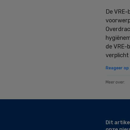
De VRE-b
voorwerp
Overdrac
hygiënema
de VRE-ba
verplicht
Reageer op d
Meer over:
Secondary
Sidebar
Dit artike
onze nie