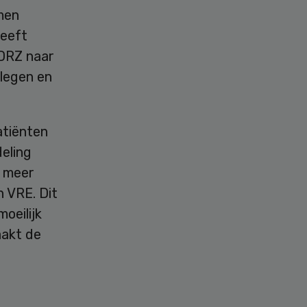
men
heeft
ADRZ naar
legen en
atiënten
eling
t meer
 VRE. Dit
oeilijk
aakt de