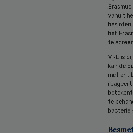
Erasmus 
vanuit h
besloten
het Eras
te scree
VRE is bi
kan de b
met antib
reageert 
betekent 
te behand
bacterie 
Besmet