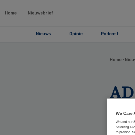
Home
Nieuwsbrief
Nieuws
Opinie
Podcast
Home
›
Nieu
AD
pa
We Care 
bac
We and our
Selecting I 
to provide. S