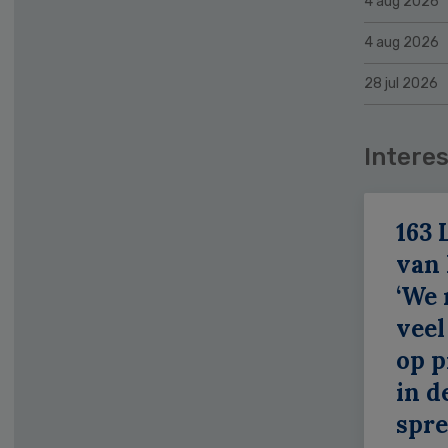
4 aug 2026
4 aug 2026
28 jul 2026
Interes
163 
van
‘We
veel
op p
in d
spr