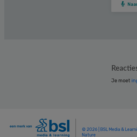
Naa
Reader
Reactie
Interactions
Je moet
in
© 2026 | BSL Media & Learn
Nature