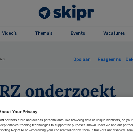
Video’s
Thema’s
Events
Vacatures
ws
Opslaan
Reageer nu
Del
RZ onderzoekt
tiënten op VRE-
About Your Privacy
terie
889
partners store and access personal data, like browsing data or unique identifiers, on your
Accept enables tracking technologies to support the purposes shown under we and our partne
electing Reject All or withdrawing your consent will disable them. If trackers are disabled, so