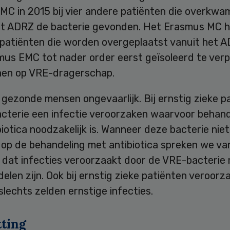
MC in 2015 bij vier andere patiënten die overkwa
et ADRZ de bacterie gevonden. Het Erasmus MC 
 patiënten die worden overgeplaatst vanuit het 
mus EMC tot nader order eerst geïsoleerd te verp
nen op VRE-dragerschap.
j gezonde mensen ongevaarlijk. Bij ernstig zieke p
acterie een infectie veroorzaken waarvoor behand
iotica noodzakelijk is. Wanneer deze bacterie nie
op de behandeling met antibiotica spreken we van
dat infecties veroorzaakt door de VRE-bacterie m
elen zijn. Ook bij ernstig zieke patiënten veroorz
slechts zelden ernstige infecties.
ting