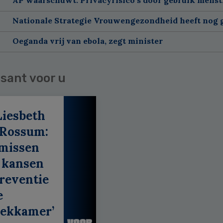
Nationale Strategie Vrouwengezondheid heeft nog g
Oeganda vrij van ebola, zegt minister
sant voor u
Liesbeth
 Rossum:
 missen
 kansen
reventie
e
eekkamer’