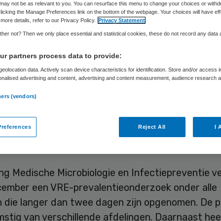
may not be as relevant to you. You can resurface this menu to change your choices or withd
licking the Manage Preferences link on the bottom of the webpage. Your choices will have eff
more details, refer to our Privacy Policy.
Privacy Statement
Skipr Redactie
12 december 2015
,
10:18
47 keer gelezen
her not? Then we only place essential and statistical cookies, these do not record any data
r partners process data to provide:
eolocation data. Actively scan device characteristics for identification. Store and/or access 
 patiënten die tussen 2014 en 2015 in het ADRZ o
onalised advertising and content, advertising and content measurement, audience research 
est, is de VRE-bacterie vastgesteld. VRE is de af
.
ners (vendors)
mycine-resistente enterokok en is een bacterie d
n de darmen voorkomt. Het ADRZ gaat onderzoek
references
Reject All
I 
 in het ziekenhuis patiënten liggen die, zonder d
merkt, drager zijn van de VRE-bacterie.
ng Medische Microbiologie en Infectiepreventie v
cember een VRE-prevalentieonderzoek onder alle
n die langer dan twee dagen zijn opgenomen. De p
mstig van verschillende afdelingen. Daarnaast hee