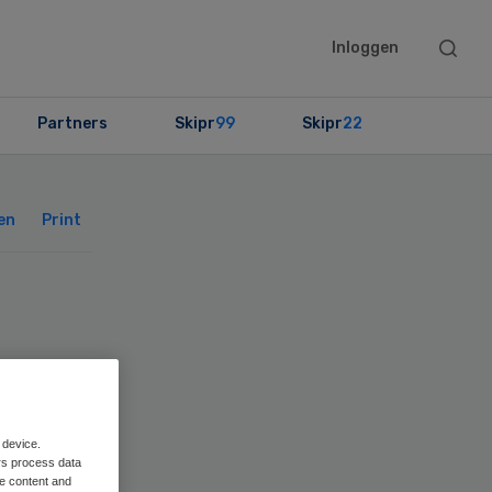
Searc
Inloggen
this
websit
Partners
Skipr
99
Skipr
22
Primary
Sidebar
en
Print
 device.
rs process data
me content and