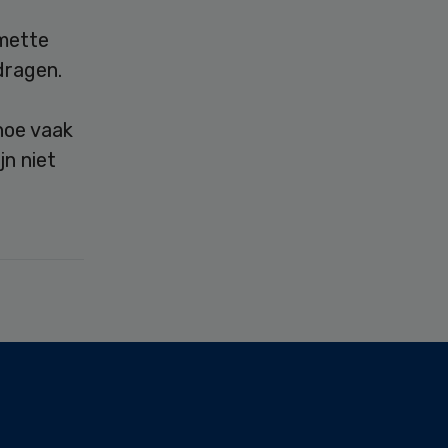
smette
dragen.
hoe vaak
jn niet