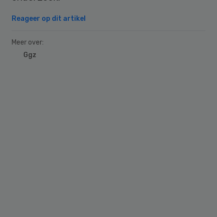
Reageer op dit artikel
Meer over:
Ggz
Primary
Sidebar