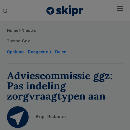
Search
this
Secondary
website
Sidebar
Home
›
Nieuws
Thema:
Ggz
Opslaan
Reageer nu
Delen
Adviescommissie ggz:
Pas indeling
zorgvraagtypen aan
Skipr Redactie