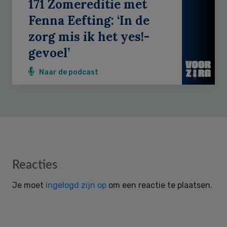
171 Zomereditie met
Fenna Eefting: ‘In de
zorg mis ik het yes!-
gevoel’
Naar de podcast
Reader
Reacties
Interactions
Je moet
ingelogd zijn op
om een reactie te plaatsen.