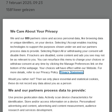
7 februari 2025
,
09:23
1581 keer gelezen
De adviescommissie Zorgvraagtypering ggz
adviseert om de indeling van de
We Care About Your Privacy
zorgvraagtypen aan te passen.
We and our
889
partners store and access personal data, like browsing data
or unique identifiers, on your device. Selecting I Accept enables tracking
technologies to support the purposes shown under we and our partners
process data to provide. Selecting Reject All or withdrawing your consent will
Dit moet leiden tot een versimpeling en
disable them. If trackers are disabled, some content and ads you see may not
zorgt ervoor dat het zorgvraagtype nog
be as relevant to you. You can resurface this menu to change your choices or
withdraw consent at any time by clicking the Manage Preferences link on the
beter aansluit bij de hoeveelheid zorg die
bottom of the webpage. Your choices will have effect within our Website. For
more details, refer to our Privacy Policy.
Privacy Statement
een patiënt nodig heeft.
Would you rather not? Then we only place essential and statistical cookies,
these do not record any data about you as a person
Capaciteit
We and our partners process data to provide:
Use precise geolocation data. Actively scan device characteristics for
identification. Store and/or access information on a device. Personalised
Dit helpt zorgaanbieders en
advertising and content, advertising and content measurement, audience
research and services development.