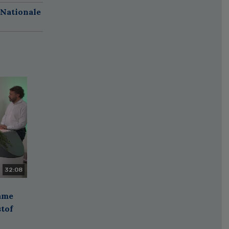
 Nationale
32:08
zame
stof