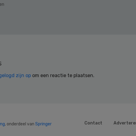
den
s
gelogd zijn op
om een reactie te plaatsen.
Contact
Advertere
ing
, onderdeel van
Springer