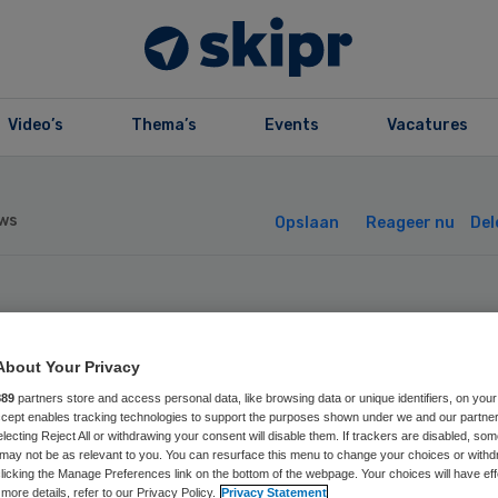
Video’s
Thema’s
Events
Vacatures
ws
Opslaan
Reageer nu
Del
on blijft
About Your Privacy
zheimeronderzoe
889
partners store and access personal data, like browsing data or unique identifiers, on your
Accept enables tracking technologies to support the purposes shown under we and our partne
mc financieren
electing Reject All or withdrawing your consent will disable them. If trackers are disabled, so
may not be as relevant to you. You can resurface this menu to change your choices or withd
licking the Manage Preferences link on the bottom of the webpage. Your choices will have eff
more details, refer to our Privacy Policy.
Privacy Statement