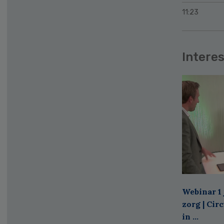
11:23
Interes
Webinar 1 
zorg | Cir
in ...