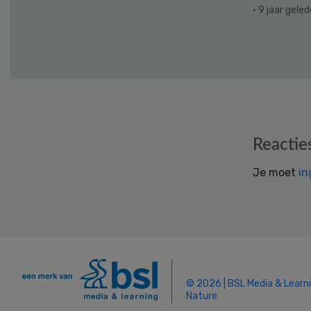
· 9 jaar gele
Reader
Reactie
Interactions
Je moet
in
© 2026 | BSL Media & Learn
Nature