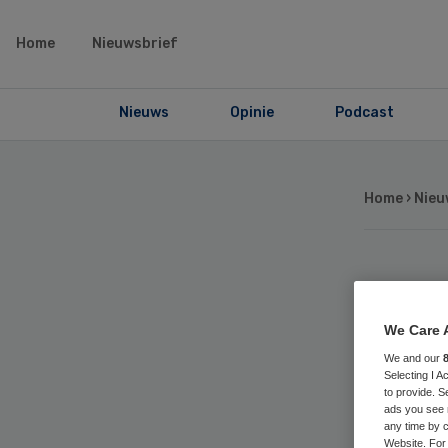
Home
Nieuwsbrief
Nieuws
Opinie
Podcast
Home
›
Nieu
Aeg
We Care 
al
We and our
Selecting I 
VU
to provide. S
ads you see 
any time by c
Website. For 