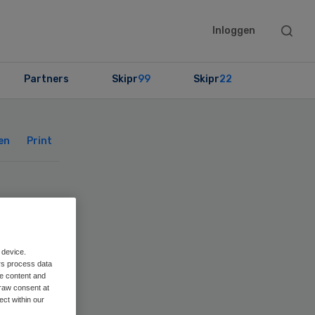
Searc
Inloggen
this
websit
Partners
Skipr
99
Skipr
22
Primary
Sidebar
en
Print
k
 device.
rs process data
me content and
raw consent at
ect within our