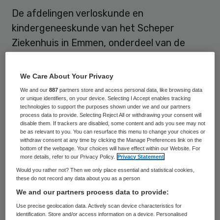
De afdelingen verloskunde en
kindergeneeskunde van het Scheper
Ziekenhuis in Emmen, onderdeel van de
Treant Zorggroep, blijven voorlopig dicht.
Op de locatie is sprake van een tekort aan
We Care About Your Privacy
kinderartsen, waardoor het ziekenhuis niet
We and our
887
partners store and access personal data, like browsing data
or unique identifiers, on your device. Selecting I Accept enables tracking
in staat is veilige en kwalitatief goede zorg
technologies to support the purposes shown under we and our partners
te garanderen.
process data to provide. Selecting Reject All or withdrawing your consent will
disable them. If trackers are disabled, some content and ads you see may not
be as relevant to you. You can resurface this menu to change your choices or
Het ziekenhuis besloot in december
de
withdraw consent at any time by clicking the Manage Preferences link on the
bottom of the webpage. Your choices will have effect within our Website. For
afdelingen te sluiten
vanwege het tekort
more details, refer to our Privacy Policy.
Privacy Statement
aan kinderartsen. De zorg werd
Would you rather not? Then we only place essential and statistical cookies,
these do not record any data about you as a person
overgenomen door Treant-locaties
We and our partners process data to provide:
Bethesda in Hoogeveen en Refaja in
Use precise geolocation data. Actively scan device characteristics for
Stadskanaal. Ook zijn andere ziekenhuizen
identification. Store and/or access information on a device. Personalised