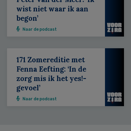
wist niet waar ik aan
begon’
Naar de podcast
171 Zomereditie met
Fenna Eefting: ‘In de
zorg mis ik het yes!-
gevoel’
Naar de podcast