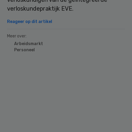
verloskundepraktijk EVE.
Reageer op dit artikel
Meer over:
Arbeidsmarkt
Personeel
Primary
Sidebar