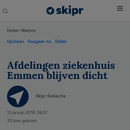
Search
this
Secondary
website
Sidebar
Home
›
Nieuws
Opslaan
Reageer nu
Delen
Afdelingen ziekenhuis
Emmen blijven dicht
Skipr Redactie
12 januari 2018
,
08:07
32 keer gelezen