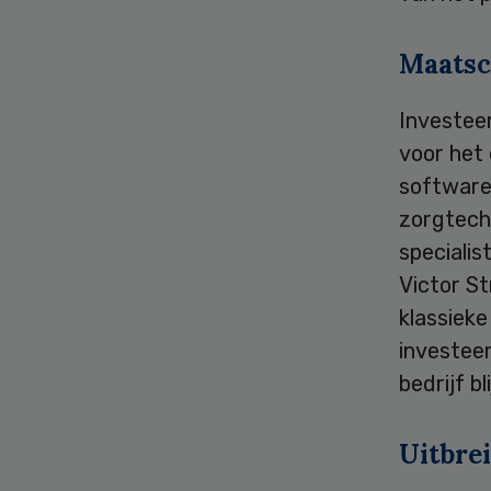
Maatsc
Investee
voor het 
software
zorgtech
specialis
Victor S
klassieke
investeer
bedrijf b
Uitbre