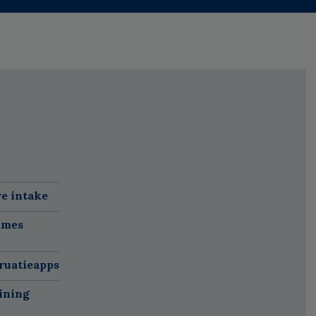
re intake
ames
ruatieapps
ining