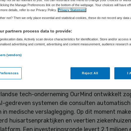
vesteringen op
licking the Manage Preferences link on the bottom of the webpage. Your choices will have eff
more details, refer to our Privacy Policy.
Privacy Statement
her not? Then we only place essential and statistical cookies, these do not record any data
r partners process data to provide:
Sytse Wilman
11 juni 2026
,
06:00
1051 keer gelezen
eolocation data. Actively scan device characteristics for identification. Store and/or access 
onalised advertising and content, advertising and content measurement, audience research 
.
een leverancier van AI-toepassingen voor de zorg
ners (vendors)
en euro opgehaald bij een investeringsronde. Het be
ande producten met het geld verder uitbreiden.
references
Reject All
I 
landse tech-onderneming OurMind ontwikkelt z
 AI-gedreven systemen die consulten automatisch
 in medische verslaglegging. Op dit moment make
rd huisartsenpraktijken en veertien ziekenhuizen
latform. Een investeringsronde levert 2,1 miljoen 