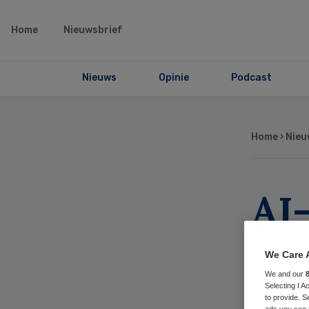
Home
Nieuwsbrief
Nieuws
Opinie
Podcast
Home
›
Nieu
AI
haa
We Care 
eu
We and our
Selecting I 
to provide. S
ads you see 