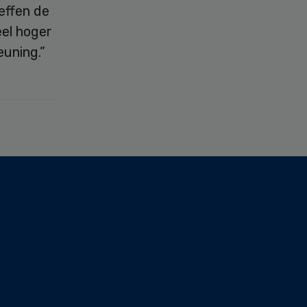
effen de
eel hoger
euning.”