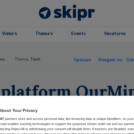
Video’s
Thema’s
Events
Vacatures
ws
Thema:
Tech
Opslaan
Reageer nu
Del
-platform OurMi
lt ruim 2 miljoe
About Your Privacy
ro aan
887
partners store and access personal data, like browsing data or unique identifiers, on your
Accept enables tracking technologies to support the purposes shown under we and our partne
electing Reject All or withdrawing your consent will disable them. If trackers are disabled, so
may not be as relevant to you. You can resurface this menu to change your choices or withd