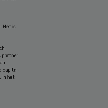
 Het is
ch
s partner
van
e capital-
 in het