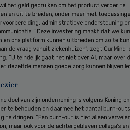
wil het geld gebruiken om het product verder te
len en uit te breiden, onder meer met toepassing
rvoorbereiding, administratieve ondersteuning e
ommunicatie. “Deze investering maakt dat we ku
n en ons platform kunnen uitbreiden om zo te ku
aan de vraag vanuit ziekenhuizen”, zegt OurMind-
ng. “Uiteindelijk gaat het niet over AI, maar over 
et dezelfde mensen goede zorg kunnen blijven le
ezier
me doel van zijn onderneming is volgens Koning o
ier te behouden en daarmee het aantal burn-outs
g te dringen. “Een burn-out is niet alleen vervele
on, maar ook voor de achtergebleven collega’s en