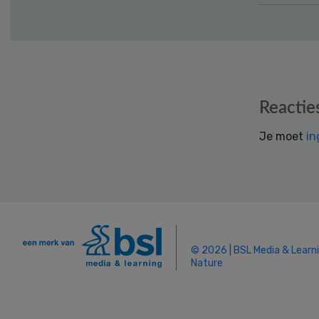
Reader
Reactie
Interactions
Je moet
in
© 2026 | BSL Media & Learn
Nature