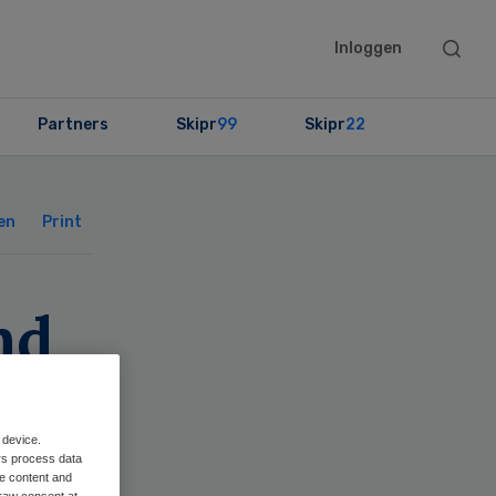
Searc
Inloggen
this
websit
Partners
Skipr
99
Skipr
22
Primary
Sidebar
en
Print
nd
n
 device.
rs process data
me content and
raw consent at