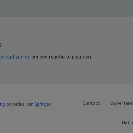
s
gelogd zijn op
om een reactie te plaatsen.
Contact
Advertere
ing
, onderdeel van
Springer
Het l