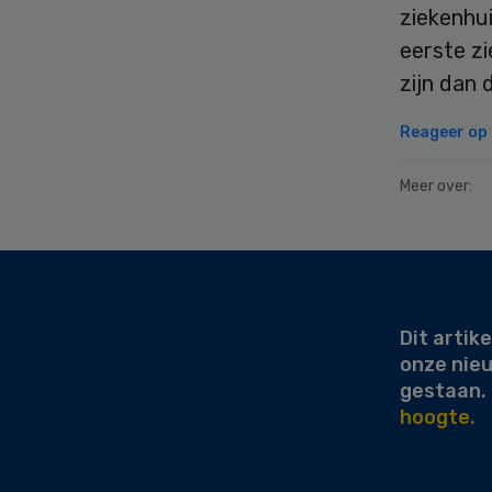
ziekenhu
eerste zi
zijn dan 
Reageer op d
Meer over:
Secondary
Sidebar
Dit artike
onze nie
gestaan.
hoogte.