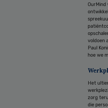
OurMind 
ontwikke
spreekuu
patiëntc
opschale
voldoen 
Paul Koni
hoe we m
Werkpl
Het ultie
werkplez
zorg teru
die perso