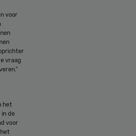
en voor
n
nnen
nnen
oprichter
de vraag
veren.”
m het
 in de
nd voor
 het