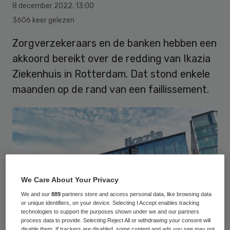
8 december 2022
,
13:00
3606 keer gelezen
Zorgverzekeraars en de banken hebben een
akkoord bereikt over de redding van Ikazia
Ziekenhuis in Rotterdam. Dat stond enkele
maanden op de rand van een faillissement.
We Care About Your Privacy
We and our
889
partners store and access personal data, like browsing data
or unique identifiers, on your device. Selecting I Accept enables tracking
technologies to support the purposes shown under we and our partners
process data to provide. Selecting Reject All or withdrawing your consent will
disable them. If trackers are disabled, some content and ads you see may not