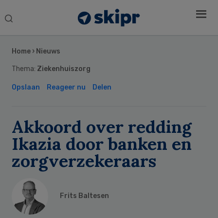
Search
this
Secondary
website
Sidebar
Home
›
Nieuws
Thema:
Ziekenhuiszorg
Opslaan
Reageer nu
Delen
Akkoord over redding
Ikazia door banken en
zorgverzekeraars
Frits Baltesen