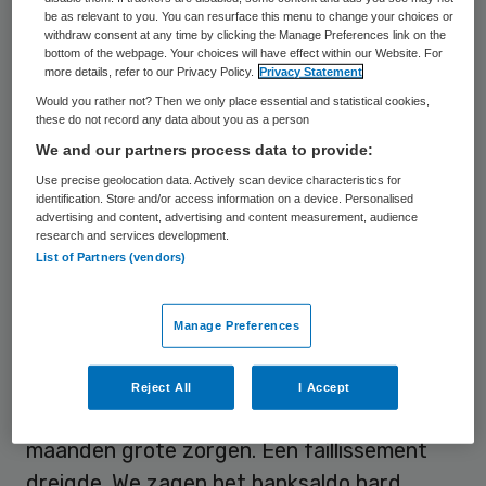
Foto: Ikazia
be as relevant to you. You can resurface this menu to change your choices or
withdraw consent at any time by clicking the Manage Preferences link on the
bottom of the webpage. Your choices will have effect within our Website. For
Zilveren Kruis, VGZ, CZ, Menzis en DSW
more details, refer to our Privacy Policy.
Privacy Statement
geven Ikazia voor 2022, 2023 en 2024
Would you rather not? Then we only place essential and statistical cookies,
these do not record any data about you as a person
hogere vergoedingen. Dat kost miljoenen
We and our partners process data to provide:
euro’s, zegt Rik Riemens, ad interim lid van
Use precise geolocation data. Actively scan device characteristics for
de raad van bestuur: “Wij verwachten
identification. Store and/or access information on a device. Personalised
advertising and content, advertising and content measurement, audience
bovendien dat de banken op basis van het
research and services development.
herstelplan bereid zijn de huidige leningen
List of Partners (vendors)
voort te zetten.”
Manage Preferences
Faillissement dreigde voor Ikazia
Reject All
I Accept
Riemens: “We maakten ons de afgelopen
maanden grote zorgen. Een faillissement
dreigde. We zagen het banksaldo hard