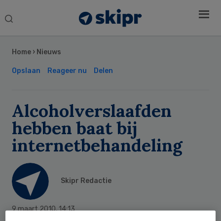
Search
this
Secondary
website
Sidebar
Home
›
Nieuws
Opslaan
Reageer nu
Delen
Alcoholverslaafden
hebben baat bij
internetbehandeling
Skipr Redactie
9 maart 2010
,
14:13