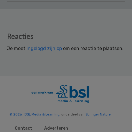
Reader
Reacties
Interactions
Je moet
ingelogd zijn op
om een reactie te plaatsen.
© 2026 | BSL Media & Learning
, onderdeel van
Springer Nature
Contact
Adverteren