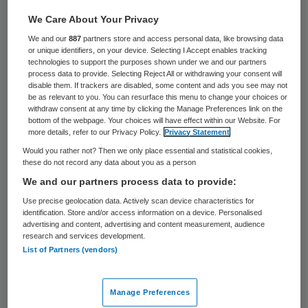
23 keer gelezen
We Care About Your Privacy
Probleemdrinkers die van hun
We and our
887
partners store and access personal data, like browsing data
or unique identifiers, on your device. Selecting I Accept enables tracking
alcoholverslaving de baas willen worden
technologies to support the purposes shown under we and our partners
process data to provide. Selecting Reject All or withdrawing your consent will
boeken vaak goede resultaten met een
disable them. If trackers are disabled, some content and ads you see may not
be as relevant to you. You can resurface this menu to change your choices or
internetbehandeling. Dat wijst
withdraw consent at any time by clicking the Manage Preferences link on the
bottom of the webpage. Your choices will have effect within our Website. For
wetenschappelijk onderzoek van de
more details, refer to our Privacy Policy.
Privacy Statement
Radboud Universiteit Nijmegen en
Would you rather not? Then we only place essential and statistical cookies,
verslavingsinstelling Tactus uit.
these do not record any data about you as a person
We and our partners process data to provide:
Use precise geolocation data. Actively scan device characteristics for
Verantwoord drinken
identification. Store and/or access information on a device. Personalised
advertising and content, advertising and content measurement, audience
research and services development.
Uit dit onderzoek blijkt dat 68 procent van
List of Partners (vendors)
de 156 onderzochte probleemdrinkers
binnen de grens van verantwoord drinken
Manage Preferences
blijft na afloop van de drie maanden