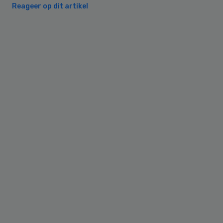
Reageer op dit artikel
Primary
Sidebar