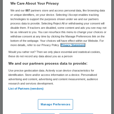
2901 keer gelezen
We Care About Your Privacy
We and our
887
partners store and access personal data, like browsing data
Edo Schubert is per 15 maart 2025
or unique identifiers, on your device. Selecting I Accept enables tracking
benoemd tot lid van de raad van bestuur
technologies to support the purposes shown under we and our partners
process data to provide. Selecting Reject All or withdrawing your consent will
van Alrijne. Hij volgt Peter Jue op, die per 1
disable them. If trackers are disabled, some content and ads you see may not
be as relevant to you. You can resurface this menu to change your choices or
april 2025 weer als geriater binnen Alrijne
withdraw consent at any time by clicking the Manage Preferences link on the
bottom of the webpage. Your choices will have effect within our Website. For
aan de slag gaat.
more details, refer to our Privacy Policy.
Privacy Statement
Would you rather not? Then we only place essential and statistical cookies,
these do not record any data about you as a person
Schubert werkt nu nog als bestuurder bij
We and our partners process data to provide:
het Dijklander Ziekenhuis. Daarvoor was
Use precise geolocation data. Actively scan device characteristics for
Schubert bestuurder bij het
identification. Store and/or access information on a device. Personalised
advertising and content, advertising and content measurement, audience
Flevoziekenhuis.
research and services development.
List of Partners (vendors)
Intensivist
Manage Preferences
Schubert begon zijn carrière als internist-