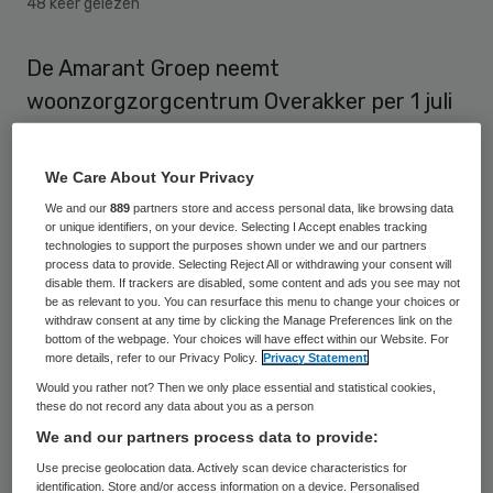
48 keer gelezen
De Amarant Groep neemt
woonzorgzorgcentrum Overakker per 1 juli
2016 over van Stichting Elisabeth. Dit meldt
BN De Stem.
We Care About Your Privacy
We and our
889
partners store and access personal data, like browsing data
De Amarant Groep, waartoe de merken
or unique identifiers, on your device. Selecting I Accept enables tracking
technologies to support the purposes shown under we and our partners
Amarant, Idris, Dr. Leo Kannerhuis Brabant
process data to provide. Selecting Reject All or withdrawing your consent will
en Pauwer behoren, gaat het
disable them. If trackers are disabled, some content and ads you see may not
be as relevant to you. You can resurface this menu to change your choices or
woonzorgcentrum gebruiken voor tijdelijke
withdraw consent at any time by clicking the Manage Preferences link on the
bottom of the webpage. Your choices will have effect within our Website. For
huisvesting van cliënten van Amarant.
more details, refer to our Privacy Policy.
Privacy Statement
Would you rather not? Then we only place essential and statistical cookies,
In het woonzorgcentrum wonen op dit
these do not record any data about you as a person
We and our partners process data to provide:
moment 23 clienten van Stichting Elisabeth.
Use precise geolocation data. Actively scan device characteristics for
Deze worden de komende maanden
identification. Store and/or access information on a device. Personalised