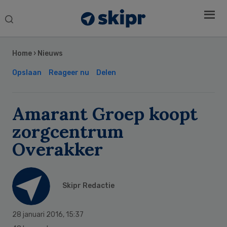
Search
this
Secondary
website
Sidebar
Home
›
Nieuws
Opslaan
Reageer nu
Delen
Amarant Groep koopt
zorgcentrum
Overakker
Skipr Redactie
28 januari 2016
,
15:37