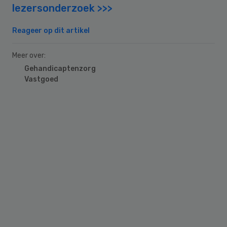
lezersonderzoek >>>
Reageer op dit artikel
Meer over:
Gehandicaptenzorg
Vastgoed
Primary
Sidebar