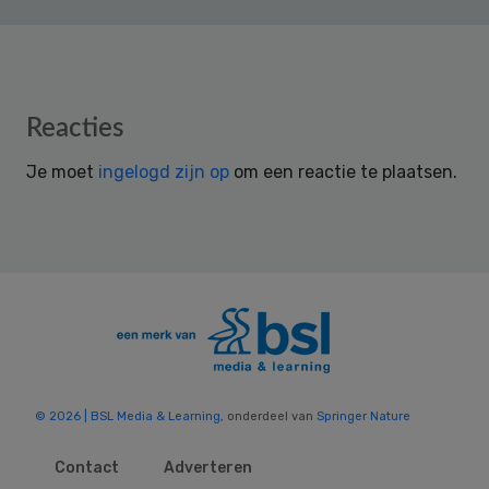
Reader
Reacties
Interactions
Je moet
ingelogd zijn op
om een reactie te plaatsen.
© 2026 | BSL Media & Learning
, onderdeel van
Springer Nature
Contact
Adverteren