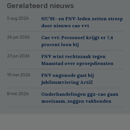
Gerelateerd nieuws
NU’91- en FNV-leden zetten streep
5 aug 2026
door nieuwe cao vvt
Cao vvt: Personeel krijgt er 7,4
26 jun 2026
procent loon bij
FNV wint rechtszaak tegen
23 jun 2026
Maasstad over oproepdiensten
FNV ongenode gast bij
19 mei 2026
jubileumviering ActiZ
Onderhandelingen ggz-cao gaan
8 mei 2026
moeizaam, zeggen vakbonden