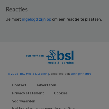
Reader
Reacties
Interactions
Je moet
ingelogd zijn op
om een reactie te plaatsen.
© 2026 | BSL Media & Learning
, onderdeel van
Springer Nature
Contact
Adverteren
Privacy statement
Cookies
Voorwaarden
Het laatste nieuws over de zorg. Snel,