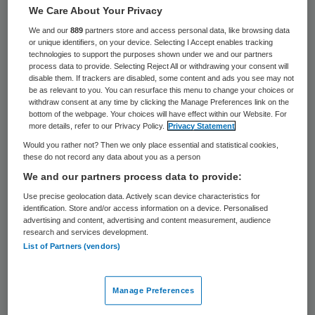
14 keer gelezen
We Care About Your Privacy
We and our
889
partners store and access personal data, like browsing data
Ambulancepersoneel legt woensdagmiddag,
or unique identifiers, on your device. Selecting I Accept enables tracking
technologies to support the purposes shown under we and our partners
verspreid over het land, het werk neer. Het
process data to provide. Selecting Reject All or withdrawing your consent will
disable them. If trackers are disabled, some content and ads you see may not
is voor het eerst dat
be as relevant to you. You can resurface this menu to change your choices or
withdraw consent at any time by clicking the Manage Preferences link on the
ziekenautomedewerkers een landelijke
bottom of the webpage. Your choices will have effect within our Website. For
werkonderbreking houden, meldde FNV
more details, refer to our Privacy Policy.
Privacy Statement
Zorg & Welzijn dinsdag.
Would you rather not? Then we only place essential and statistical cookies,
these do not record any data about you as a person
We and our partners process data to provide:
Van 12.00 tot 16.00 uur rukken de
Use precise geolocation data. Actively scan device characteristics for
ambulances alleen uit in spoedgevallen en
identification. Store and/or access information on a device. Personalised
advertising and content, advertising and content measurement, audience
gaan reeds geplande ritten met patiënten
research and services development.
niet door. “Totdat werkgever
List of Partners (vendors)
Ambulancezorg Nederland (AZN) akkoord
gaat met een fatsoenlijke cao, blijft het
Manage Preferences
ambulancepersoneel de komende weken