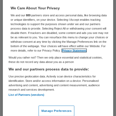
Ambulancemedewerkers in Amsterdam,
We Care About Your Privacy
Rotterdam, Utrecht en Flevoland komen
We and our
889
partners store and access personal data, like browsing data
or unique identifiers, on your device. Selecting I Accept enables tracking
vanaf maandag in actie voor een goede cao.
technologies to support the purposes shown under we and our partners
process data to provide. Selecting Reject All or withdrawing your consent will
Ze zullen zich in het geplande
disable them. If trackers are disabled, some content and ads you see may not
ziekenvervoer strikt houden aan de
be as relevant to you. You can resurface this menu to change your choices or
withdraw consent at any time by clicking the Manage Preferences link on the
protocollen en richtlijnen, en dat betekent
bottom of the webpage. Your choices will have effect within our Website. For
more details, refer to our Privacy Policy.
Privacy Statement
dat ze meer de tijd nemen voor hun werk.
Would you rather not? Then we only place essential and statistical cookies,
De acute hulpverlening gaat gewoon door,
these do not record any data about you as a person
meldt Abvakabo FNV zaterdag.
We and our partners process data to provide:
Use precise geolocation data. Actively scan device characteristics for
De ambulancemensen gaan meer tijd nemen
identification. Store and/or access information on a device. Personalised
advertising and content, advertising and content measurement, audience
om patiënten voor te lichten en hun spullen
research and services development.
List of Partners (vendors)
te reinigen en ze gaan zich beter houden
aan de maximumsnelheid. “Dit is zoals het
Manage Preferences
hoort te zijn, maar de druk vanuit de