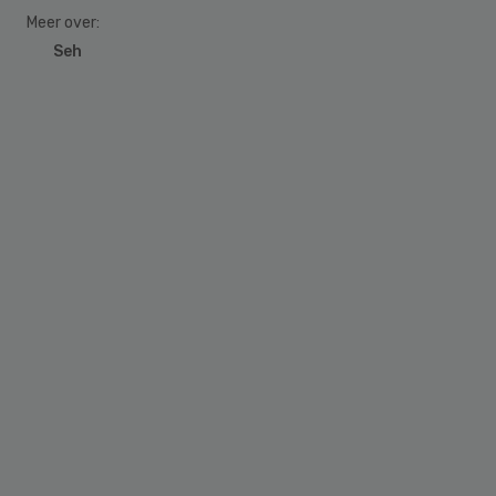
Meer over:
Seh
Primary
Sidebar