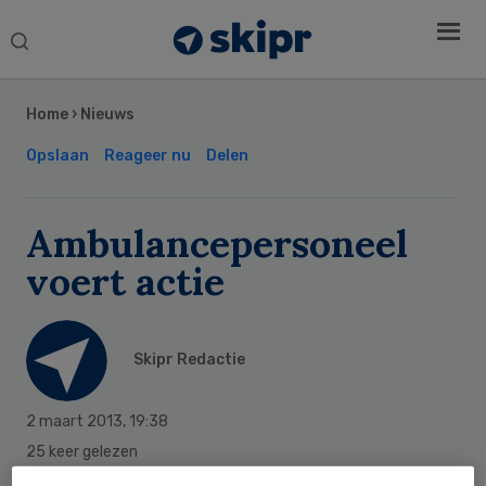
Search
this
Secondary
website
Sidebar
Home
›
Nieuws
Opslaan
Reageer nu
Delen
Ambulancepersoneel
voert actie
Skipr Redactie
2 maart 2013
,
19:38
25 keer gelezen