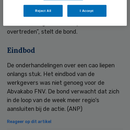
werkgever is op veel locaties zo hoog dat
Reject All
I Accept
ambulancemedewerkers gedwongen
worden de regels en richtlijnen te
overtreden”, stelt de bond.
Eindbod
De onderhandelingen over een cao liepen
onlangs stuk. Het eindbod van de
werkgevers was niet genoeg voor de
Abvakabo FNV. De bond verwacht dat zich
in de loop van de week meer regio’s
aansluiten bij de actie. (ANP)
Reageer op dit artikel