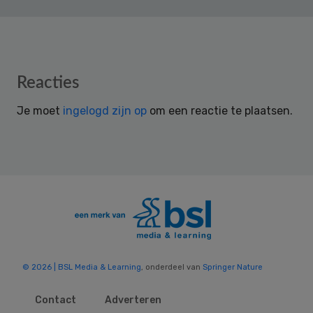
Reader
Reacties
Interactions
Je moet
ingelogd zijn op
om een reactie te plaatsen.
© 2026 | BSL Media & Learning
, onderdeel van
Springer Nature
Contact
Adverteren