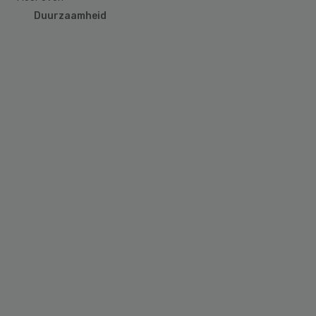
Duurzaamheid
Primary
Sidebar