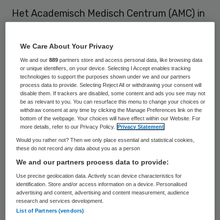
Het Academisch Medisch Centrum (AMC) in
Amsterdam gaat zijn afvalwater op eigen
terrein zuiveren. In 2019 wordt bij het
We Care About Your Privacy
ziekenhuis een zuiveringsinstallatie
We and our
889
partners store and access personal data, like browsing data
or unique identifiers, on your device. Selecting I Accept enables tracking
(Pharmafilter) gebouwd, die
technologies to support the purposes shown under we and our partners
milieubelastende stoffen zoals
process data to provide. Selecting Reject All or withdrawing your consent will
disable them. If trackers are disabled, some content and ads you see may not
medicijnresten, uit het afvalwater haalt.
be as relevant to you. You can resurface this menu to change your choices or
withdraw consent at any time by clicking the Manage Preferences link on the
Een deel van het gezuiverde water wordt
bottom of the webpage. Your choices will have effect within our Website. For
more details, refer to our Privacy Policy.
Privacy Statement
hergebruikt in het AMC, bijvoorbeeld voor
Would you rather not? Then we only place essential and statistical cookies,
koeling of om de wc door te spoelen.
these do not record any data about you as a person
We and our partners process data to provide:
Het ziekenhuis heeft met het waterschap
Use precise geolocation data. Actively scan device characteristics for
Waterschap Amstel, Gooi en Vecht
identification. Store and/or access information on a device. Personalised
advertising and content, advertising and content measurement, audience
afspraken gemaakt om het afvalwater bij
research and services development.
List of Partners (vendors)
de bron te zuiveren van schadelijke stoffen.