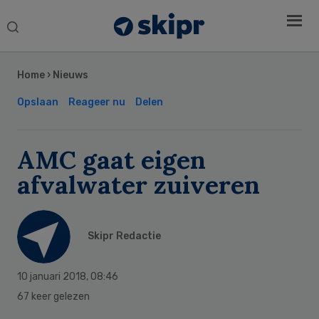
Search
this
Secondary
website
Sidebar
Home
›
Nieuws
Opslaan
Reageer nu
Delen
AMC gaat eigen
afvalwater zuiveren
Skipr Redactie
10 januari 2018
,
08:46
67 keer gelezen