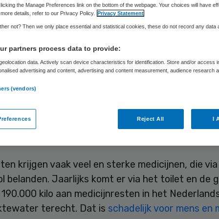
licking the Manage Preferences link on the bottom of the webpage. Your choices will have eff
oolwater belande
more details, refer to our Privacy Policy.
Privacy Statement
her not? Then we only place essential and statistical cookies, these do not record any data
r partners process data to provide:
eolocation data. Actively scan device characteristics for identification. Store and/or access 
Laura van Elst
10 juni 2026
,
15:48
548 keer gelezen
onalised advertising and content, advertising and content measurement, audience research 
.
ners (vendors)
s ziekenhuis experimenteert met een filter die v
ijnresten in het afvoerputje belanden. De techni
references
Reject All
I 
ensive care (IC) ingezet.
ten krijgen vaak veel en sterke medicijnen, die via
ool belanden. Jaarlijks komt er via het toilet en de
190.000 kilo aan medicijnresten in het Nederland
ktewater terecht. Dat is
schadelijk voor mens en m