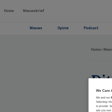
Home
Nieuwsbrief
Nieuws
Opinie
Podcast
Home
›
Nieu
Dit
vo
We Care 
We and our
med
Selecting I 
to provide. S
ads you see 