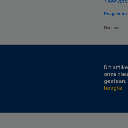
Lees ook:
Reageer op d
Meer over:
Secondary
Sidebar
Dit artike
onze nie
gestaan.
hoogte.