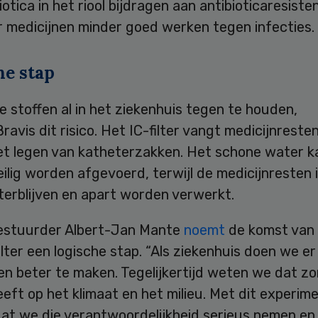
iotica in het riool bijdragen aan antibioticaresisten
 medicijnen minder goed werken tegen infecties.
he stap
 stoffen al in het ziekenhuis tegen te houden,
ravis dit risico. Het IC-filter vangt medicijnreste
het legen van katheterzakken. Het schone water k
ilig worden afgevoerd, terwijl de medicijnresten 
hterblijven en apart worden verwerkt.
estuurder Albert-Jan Mante
noemt
de komst van
ilter een logische stap. “Als ziekenhuis doen we er
n beter te maken. Tegelijkertijd weten we dat zo
eft op het klimaat en het milieu. Met dit experime
at we die verantwoordelijkheid serieus nemen en 