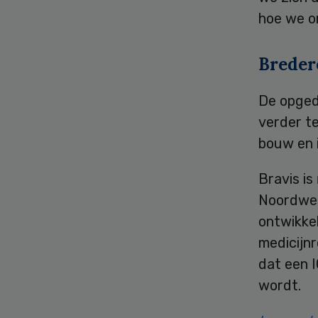
hoe we o
Breder
De opged
verder te
bouw en i
Bravis is
Noordwes
ontwikkel
medicijnr
dat een 
wordt.