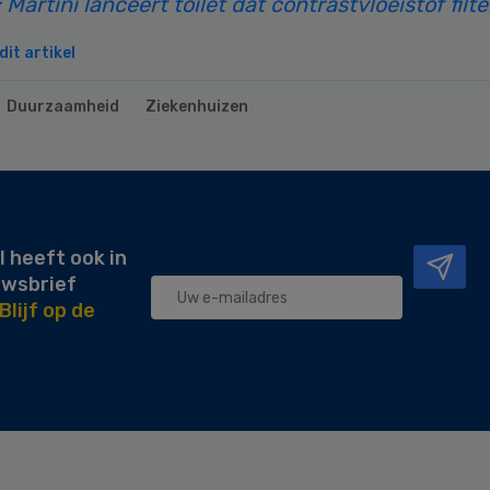
 Martini lanceert toilet dat contrastvloeistof filte
it artikel
Duurzaamheid
Ziekenhuizen
l heeft ook in
uwsbrief
Blijf op de