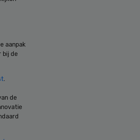
ze aanpak
 bij de
st
.
van de
nnovatie
andaard