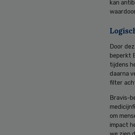
kan antib
waardoor
Logisc
Door deze
beperkt B
tijdens 
daarna ve
filter ac
Bravis-b
medicijnf
om mense
impact he
we zien d