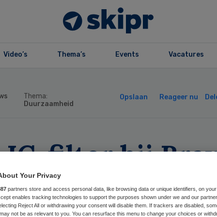
Video’s
Thema’s
Events
Vacatures
ws
Thema:
Opslaan
Reageer nu
Del
Duurzaamheid
 IC-filter bij Bra
orkomt dat
About Your Privacy
887
partners store and access personal data, like browsing data or unique identifiers, on your
icijnresten in h
Accept enables tracking technologies to support the purposes shown under we and our partne
electing Reject All or withdrawing your consent will disable them. If trackers are disabled, so
may not be as relevant to you. You can resurface this menu to change your choices or withd