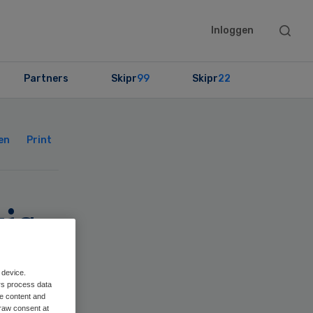
Searc
Inloggen
this
websit
Partners
Skipr
99
Skipr
22
Primary
Sidebar
en
Print
vis
 device.
et
rs process data
me content and
raw consent at