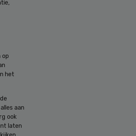
tie,
n op
an
in het
 de
 alles aan
rg ook
nt laten
kijken