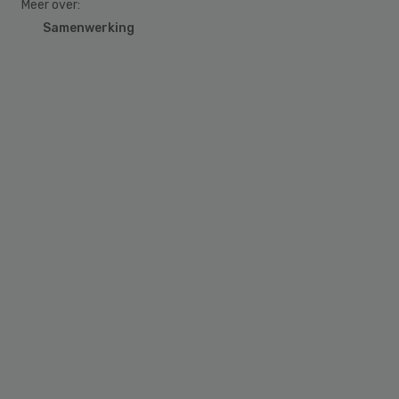
Meer over:
Samenwerking
Primary
Sidebar