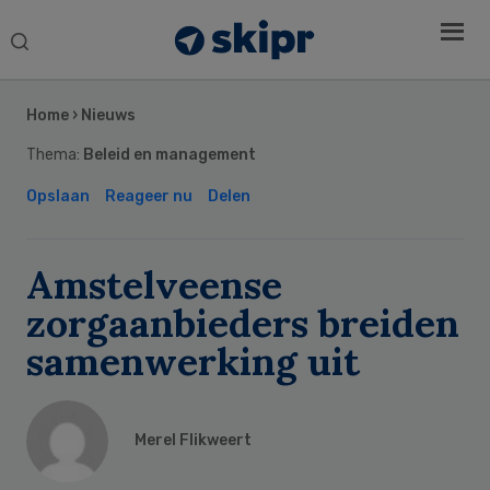
Search
this
Secondary
website
Sidebar
Home
›
Nieuws
Thema:
Beleid en management
Opslaan
Reageer nu
Delen
Amstelveense
zorgaanbieders breiden
samenwerking uit
Merel Flikweert