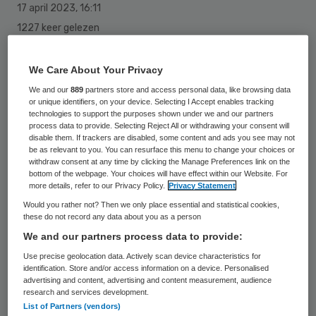
17 april 2023
,
16:11
1227 keer gelezen
De zorgaanbieders Brentano, Amstelring,
We Care About Your Privacy
Zonnehuisgroep, Amstelland en Amstelland
We and our
889
partners store and access personal data, like browsing data
Zorg gaan een samenwerking aan om te
or unique identifiers, on your device. Selecting I Accept enables tracking
technologies to support the purposes shown under we and our partners
zorgen voor toegankelijke wijkverpleging.
process data to provide. Selecting Reject All or withdrawing your consent will
disable them. If trackers are disabled, some content and ads you see may not
be as relevant to you. You can resurface this menu to change your choices or
withdraw consent at any time by clicking the Manage Preferences link on the
Het doel is om scherper te indiceren en de
bottom of the webpage. Your choices will have effect within our Website. For
more details, refer to our Privacy Policy.
Privacy Statement
gezamenlijke capaciteit beter te benutten.
Would you rather not? Then we only place essential and statistical cookies,
Daarnaast is het ook de bedoeling dat
these do not record any data about you as a person
verwijzers, zoals huisartsen en
We and our partners process data to provide:
ziekenhuizen, en cliënten minder tijd kwijt
Use precise geolocation data. Actively scan device characteristics for
identification. Store and/or access information on a device. Personalised
zijn met het vinden van beschikbare
advertising and content, advertising and content measurement, audience
research and services development.
wijkverpleging.
List of Partners (vendors)