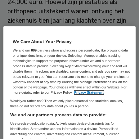
24.000 euro. Hoewel zijn prestaties als
orthopeed uitstekend waren, ontving het
ziekenhuis tien jaar lang klachten over zijn
botte bejegening. Zo vertoonde hij
langdurig agressief en denigrerend gedrag
We Care About Your Privacy
richting collega’s, personeel en studenten.
We and our
889
partners store and access personal data, like browsing data
or unique identifiers, on your device. Selecting I Accept enables tracking
technologies to support the purposes shown under we and our partners
1,2 miljoen ontslagvergoeding
process data to provide. Selecting Reject All or withdrawing your consent will
disable them. If trackers are disabled, some content and ads you see may not
be as relevant to you. You can resurface this menu to change your choices or
withdraw consent at any time by clicking the Manage Preferences link on the
Ondanks een coachingtraject in 2017 om
bottom of the webpage. Your choices will have effect within our Website. For
zijn communicatie te verbeteren,
more details, refer to our Privacy Policy.
Privacy Statement
Would you rather not? Then we only place essential and statistical cookies,
escaleerde het grensoverschrijdende
these do not record any data about you as a person
gedrag met conflicten en scheldpartijen
We and our partners process data to provide:
tijdens operaties in 2022 en 2023. Op 5
Use precise geolocation data. Actively scan device characteristics for
identification. Store and/or access information on a device. Personalised
december klaagden alle artsen in opleiding
advertising and content, advertising and content measurement, audience