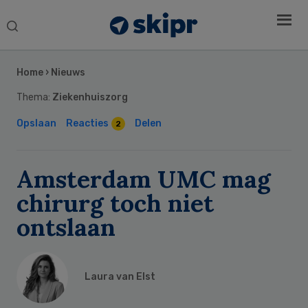
Search
this
Secondary
website
Sidebar
Home
›
Nieuws
Thema:
Ziekenhuiszorg
Opslaan
Reacties
Delen
2
Amsterdam UMC mag
chirurg toch niet
ontslaan
Laura van Elst