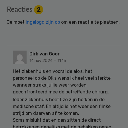
Reader
Reacties
2
Interactions
Je moet
ingelogd zijn op
om een reactie te plaatsen.
Dirk van Goor
14 nov 2024 · 11:15
Het ziekenhuis en vooral de aio’s, het
personeel op de OK’s wens ik heel veel sterkte
wanneer straks jullie weer worden
geconfronteerd mee de betreffende chirurg.
Ieder ziekenhuis heeft zo zijn horken in de
medische staf. En altijd is het weer een flinke
strijd om daarvan af te komen.
Soms mislukt dat en dan zitten de direct
betrokkenen dagelijks met de gebakken peren.