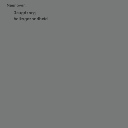
Meer over:
Jeugdzorg
Volksgezondheid
Primary
Sidebar