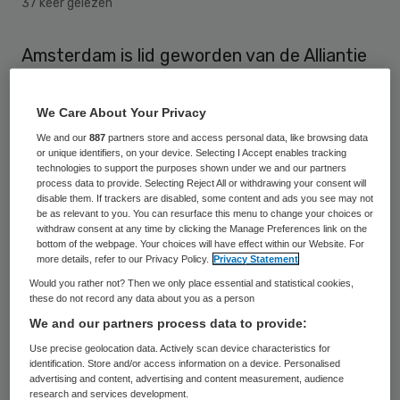
37 keer gelezen
Amsterdam is lid geworden van de Alliantie
Nederland Rookvrij, een
samenwerkingsverband van KWF
We Care About Your Privacy
Kankerbestrijding, de Hartstichting, het
We and our
887
partners store and access personal data, like browsing data
or unique identifiers, on your device. Selecting I Accept enables tracking
Longfonds en andere publieke en private
technologies to support the purposes shown under we and our partners
process data to provide. Selecting Reject All or withdrawing your consent will
organisaties die zich inzetten om jongeren
disable them. If trackers are disabled, some content and ads you see may not
rookvrij te laten opgroeien. De hoofdstad is
be as relevant to you. You can resurface this menu to change your choices or
withdraw consent at any time by clicking the Manage Preferences link on the
naar eigen zeggen de eerste gemeente in
bottom of the webpage. Your choices will have effect within our Website. For
more details, refer to our Privacy Policy.
Privacy Statement
Nederland die zich aansluit bij deze alliantie,
Would you rather not? Then we only place essential and statistical cookies,
liet het stadsbestuur woensdag weten.
these do not record any data about you as a person
We and our partners process data to provide:
Als partner van de alliantie kan Amsterdam
Use precise geolocation data. Actively scan device characteristics for
gebruikmaken van ondersteuning, kennis en
identification. Store and/or access information on a device. Personalised
advertising and content, advertising and content measurement, audience
expertise voor het
research and services development.