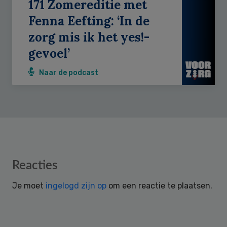
171 Zomereditie met
Fenna Eefting: ‘In de
zorg mis ik het yes!-
gevoel’
Naar de podcast
Reader
Reacties
Interactions
Je moet
ingelogd zijn op
om een reactie te plaatsen.