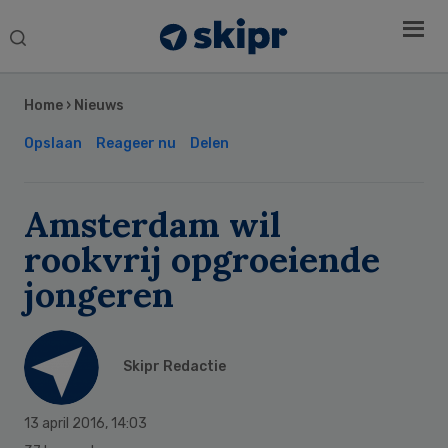
Search
this
Secondary
website
Sidebar
Home
›
Nieuws
Opslaan
Reageer nu
Delen
Amsterdam wil
rookvrij opgroeiende
jongeren
Skipr Redactie
13 april 2016
,
14:03