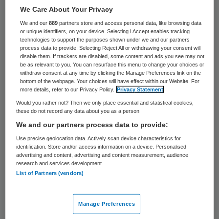
29 keer gelezen
We Care About Your Privacy
We and our
889
partners store and access personal data, like browsing data
Ambulances in Amsterdam moeten steeds
or unique identifiers, on your device. Selecting I Accept enables tracking
technologies to support the purposes shown under we and our partners
vaker uitrukken voor intoxicaties en
process data to provide. Selecting Reject All or withdrawing your consent will
disable them. If trackers are disabled, some content and ads you see may not
ongevallen, gerelateerd aan alcoholgebruik
be as relevant to you. You can resurface this menu to change your choices or
in de stad. Dat blijkt uit de Alcoholmonitor
withdraw consent at any time by clicking the Manage Preferences link on the
bottom of the webpage. Your choices will have effect within our Website. For
2008.
more details, refer to our Privacy Policy.
Privacy Statement
Would you rather not? Then we only place essential and statistical cookies,
these do not record any data about you as a person
Stijging van ruim vijftig procent
We and our partners process data to provide:
Use precise geolocation data. Actively scan device characteristics for
Het aantal ambulanceritten voor ongevallen
identification. Store and/or access information on a device. Personalised
advertising and content, advertising and content measurement, audience
met alcohol bij jongeren onder de 25 is
research and services development.
gestegen tot 366. Dit is negentien procent
List of Partners (vendors)
van het totale aantal aan
alcoholgerelateerde ritten. Jaarlijks waren
Manage Preferences
er in de periode 1985-2004 gemiddeld 202