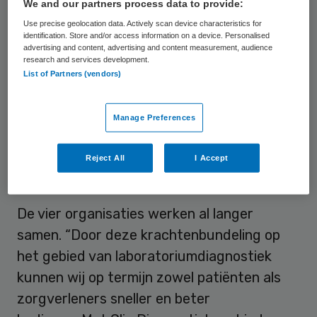
toenemende vraag naar complexe
We and our partners process data to provide:
laboratoriumdiagnostiek en de
Use precise geolocation data. Actively scan device characteristics for
identification. Store and/or access information on a device. Personalised
gefragmenteerde expertise vragen om
advertising and content, advertising and content measurement, audience
research and services development.
betere regionale afstemming. Daarom slaan
List of Partners (vendors)
Amsterdam UMC, OLVG Lab, GGD
Amsterdam en Sanquin de handen ineen
Manage Preferences
binnen Glia Diagnostiek.
Reject All
I Accept
Digitaal loket
De vier organisaties werken al langer
samen. “Door deze krachtenbundeling op
het gebied van laboratoriumdiagnostiek
kunnen wij op termijn zowel patiënten als
zorgverleners sneller en beter