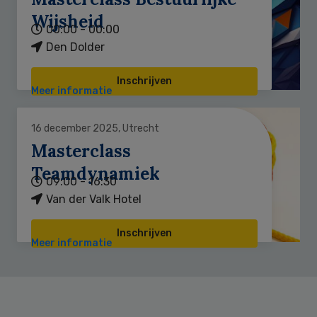
Wijsheid
00:00 - 00:00
Den Dolder
Inschrijven
Meer informatie
16 december 2025, Utrecht
Masterclass
Teamdynamiek
09:00 - 16:30
Van der Valk Hotel
Inschrijven
Meer informatie