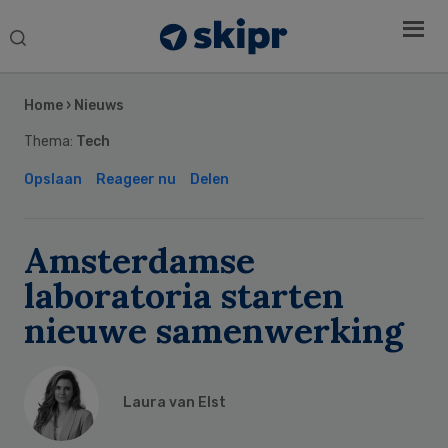
Search
this
Secondary
website
Sidebar
Home
›
Nieuws
Thema:
Tech
Opslaan
Reageer nu
Delen
Amsterdamse
laboratoria starten
nieuwe samenwerking
Laura van Elst