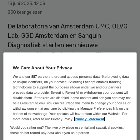
13 juni 2023
,
12:08
858 keer gelezen
De laboratoria van Amsterdam UMC, OLVG
Lab, GGD Amsterdam en Sanquin
Diagnostiek starten een nieuwe
samenwerking. Onder de naam Glia
Diagnostiek willen de vier zorginstellingen
We Care About Your Privacy
grootschalige en complexe
We and our
887
partners store and access personal data, like browsing data
laboratoriumdiagnostiek via één digitaal
or unique identifiers, on your device. Selecting I Accept enables tracking
technologies to support the purposes shown under we and our partners
loket aanbieden binnen de regio Groot-
process data to provide. Selecting Reject All or withdrawing your consent will
disable them. If trackers are disabled, some content and ads you see may not
Amsterdam.
be as relevant to you. You can resurface this menu to change your choices or
withdraw consent at any time by clicking the Manage Preferences link on the
bottom of the webpage. Your choices will have effect within our Website. For
more details, refer to our Privacy Policy.
Privacy Statement
De coronapandemie, een krappe
Would you rather not? Then we only place essential and statistical cookies,
arbeidsmarkt, de beweging naar ketenzorg,
these do not record any data about you as a person