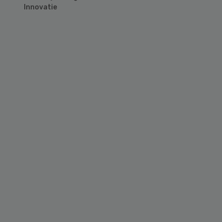
Innovatie
Primary
Sidebar