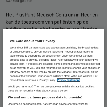
307 keer gelezen
Het PlusPunt Medisch Centrum in Heerlen
kan de toestroom van patiënten op de
huidige locatie in het centrum van Heerlen
niet meer aan. Om die reden verhuist de
We Care About Your Privacy
anderhalvelijns voorziening begin november
We and our
887
partners store and access personal data, like browsing data
naar een nieuwe locatie bij het Parkstad
or unique identifiers, on your device. Selecting I Accept enables tracking
technologies to support the purposes shown under we and our partners
Limburg Stadion in Kerkrade.
process data to provide. Selecting Reject All or withdrawing your consent will
disable them. If trackers are disabled, some content and ads you see may not
be as relevant to you. You can resurface this menu to change your choices or
In amper vijf jaar is het aantal patiënten dat
withdraw consent at any time by clicking the Manage Preferences link on the
naar het PlusPunt Medisch Centrum wordt
bottom of the webpage. Your choices will have effect within our Website. For
more details, refer to our Privacy Policy.
Privacy Statement
verwezen gegroeid van 500 naar 8000. Bij
Would you rather not? Then we only place essential and statistical cookies,
PlusPunt Medisch Centrum kunnen
these do not record any data about you as a person
We and our partners process data to provide:
patiënten terecht voor onderzoek, advies
Use precise geolocation data. Actively scan device characteristics for
en behandeling op het gebied van