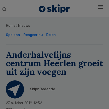
Search
this
Secondary
website
Sidebar
Home
›
Nieuws
Opslaan
Reageer nu
Delen
Anderhalvelijns
centrum Heerlen groeit
uit zijn voegen
Skipr Redactie
23 oktober 2019
,
12:52