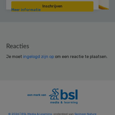
Inschrijven
Meer informatie
Reader
Reacties
Interactions
Je moet
ingelogd zijn op
om een reactie te plaatsen.
© 2026 | BSL Media & Learning
, onderdeel van
Springer Nature