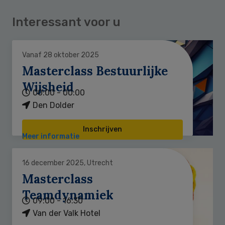
Interessant voor u
Vanaf 28 oktober 2025
Masterclass Bestuurlijke
Wijsheid
00:00 - 00:00
Den Dolder
Inschrijven
Meer informatie
16 december 2025, Utrecht
Masterclass
Teamdynamiek
09:00 - 16:30
Van der Valk Hotel