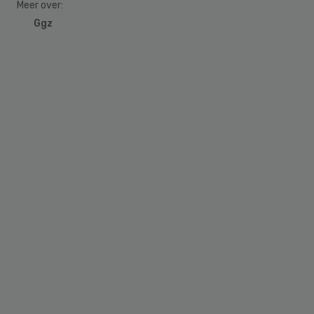
Meer over:
Ggz
Primary
Sidebar