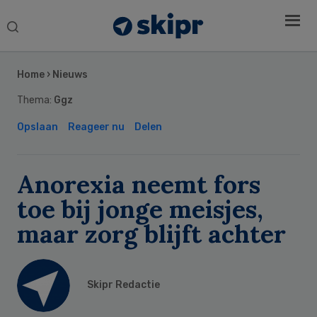
Search
this
Secondary
website
Sidebar
Home
›
Nieuws
Thema:
Ggz
Opslaan
Reageer nu
Delen
Anorexia neemt fors
toe bij jonge meisjes,
maar zorg blijft achter
Skipr Redactie