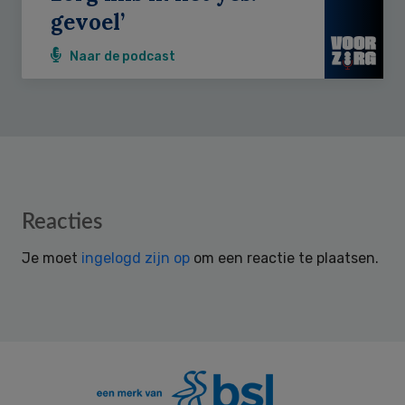
gevoel’
Naar de podcast
Reader
Reacties
Interactions
Je moet
ingelogd zijn op
om een reactie te plaatsen.