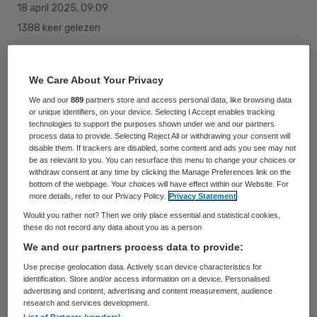
18 april 2025
,
09:09
1388 keer gelezen
Anorexia neemt toe onder meisjes van 10
tot 14 jaar oud, onder meer door sociale
We Care About Your Privacy
media. Maar door problemen met jeugdzorg,
We and our
889
partners store and access personal data, like browsing data
or unique identifiers, on your device. Selecting I Accept enables tracking
kunnen ze maar op weinig plekken terecht,
technologies to support the purposes shown under we and our partners
process data to provide. Selecting Reject All or withdrawing your consent will
zo blijkt uit onderzoek van het journalistieke
disable them. If trackers are disabled, some content and ads you see may not
be as relevant to you. You can resurface this menu to change your choices or
platform Pointer (KRO-NCRV).
withdraw consent at any time by clicking the Manage Preferences link on the
bottom of the webpage. Your choices will have effect within our Website. For
more details, refer to our Privacy Policy.
Privacy Statement
Zo hanteren veel klinieken voor
Would you rather not? Then we only place essential and statistical cookies,
these do not record any data about you as a person
eetstoornissen een leeftijdsgrens en
We and our partners process data to provide:
weigeren gemeenten soms goede zorg aan
Use precise geolocation data. Actively scan device characteristics for
huis. Ouders blijven met lege handen achter,
identification. Store and/or access information on a device. Personalised
advertising and content, advertising and content measurement, audience
terwijl hun kind levensgevaarlijk vermagert.
research and services development.