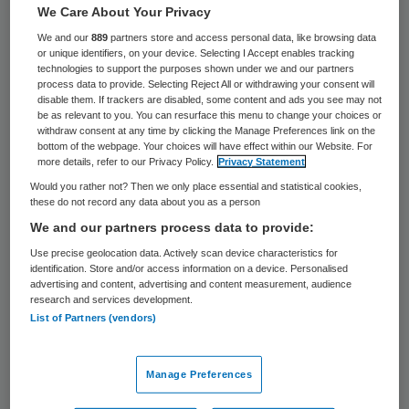
We Care About Your Privacy
Baby’s die in de eerste 5 maanden
We and our
889
partners store and access personal data, like browsing data
antibiotica krijgen, lopen daardoor meer
or unique identifiers, on your device. Selecting I Accept enables tracking
technologies to support the purposes shown under we and our partners
kans op overgewicht. Onderzoekers van de
process data to provide. Selecting Reject All or withdrawing your consent will
disable them. If trackers are disabled, some content and ads you see may not
New York University School of Medicine
be as relevant to you. You can resurface this menu to change your choices or
meldden aanwijzingen daarvoor in de
withdraw consent at any time by clicking the Manage Preferences link on the
bottom of the webpage. Your choices will have effect within our Website. For
International Journal of Obesity van
more details, refer to our Privacy Policy.
Privacy Statement
dinsdag.
Would you rather not? Then we only place essential and statistical cookies,
these do not record any data about you as a person
We and our partners process data to provide:
“We denken gewoonlijk dat obesitas komt
Use precise geolocation data. Actively scan device characteristics for
door ongezond eten en weinig beweging,
identification. Store and/or access information on a device. Personalised
advertising and content, advertising and content measurement, audience
maar steeds meer studies tonen dat het
research and services development.
ingewikkelder ligt”, aldus onderzoeker
List of Partners (vendors)
Leonardo Trasande. “Antibiotica vroeg in
ons leven kan de gezonde bacteriën doden
Manage Preferences
die bepalen hoe we voedingsstoffen