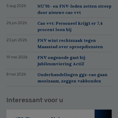
NU’91- en FNV-leden zetten streep
5 aug 2026
door nieuwe cao vvt
Cao vvt: Personeel krijgt er 7,4
26 jun 2026
procent loon bij
FNV wint rechtszaak tegen
23 jun 2026
Maasstad over oproepdiensten
FNV ongenode gast bij
19 mei 2026
jubileumviering ActiZ
Onderhandelingen ggz-cao gaan
8 mei 2026
moeizaam, zeggen vakbonden
Interessant voor u