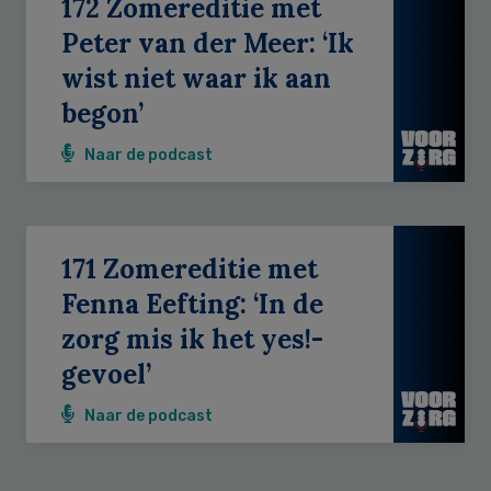
172 Zomereditie met
Peter van der Meer: ‘Ik
wist niet waar ik aan
begon’
Naar de podcast
171 Zomereditie met
Fenna Eefting: ‘In de
zorg mis ik het yes!-
gevoel’
Naar de podcast