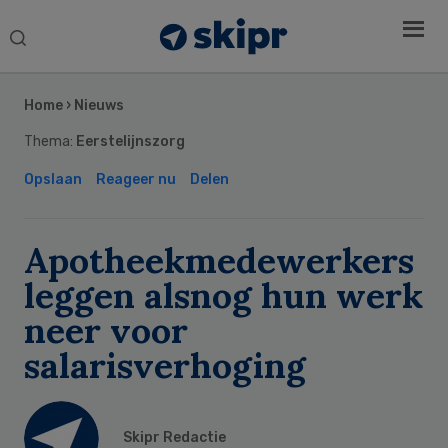
Search
this
Secondary
website
Sidebar
Home
›
Nieuws
Thema:
Eerstelijnszorg
Opslaan
Reageer nu
Delen
Apotheekmedewerkers
leggen alsnog hun werk
neer voor
salarisverhoging
Skipr Redactie