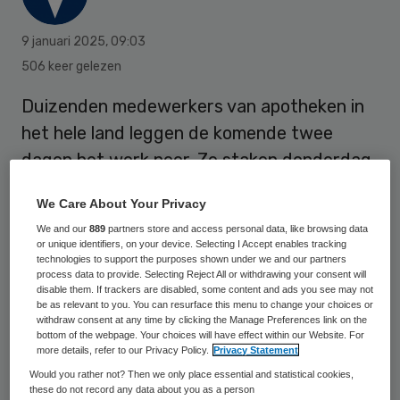
9 januari 2025
,
09:03
506 keer gelezen
Duizenden medewerkers van apotheken in
het hele land leggen de komende twee
dagen het werk neer. Ze staken donderdag
en vrijdag om de eisen voor een nieuwe cao
We Care About Your Privacy
kracht bij te zetten. Het is de tweede
We and our
889
partners store and access personal data, like browsing data
landelijke apotheekstaking uit de
or unique identifiers, on your device. Selecting I Accept enables tracking
technologies to support the purposes shown under we and our partners
geschiedenis, na die van 12 november vorig
process data to provide. Selecting Reject All or withdrawing your consent will
jaar.
disable them. If trackers are disabled, some content and ads you see may not
be as relevant to you. You can resurface this menu to change your choices or
withdraw consent at any time by clicking the Manage Preferences link on the
bottom of the webpage. Your choices will have effect within our Website. For
more details, refer to our Privacy Policy.
Privacy Statement
De bonden wilden eerst een staking
Would you rather not? Then we only place essential and statistical cookies,
organiseren rond de kerstdagen, maar de
these do not record any data about you as a person