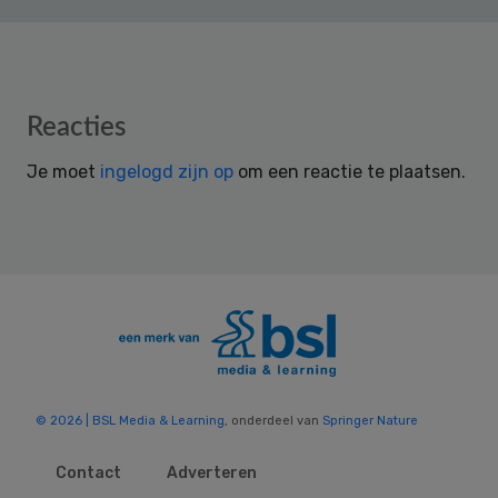
Reader
Reacties
Interactions
Je moet
ingelogd zijn op
om een reactie te plaatsen.
© 2026 | BSL Media & Learning
, onderdeel van
Springer Nature
Contact
Adverteren