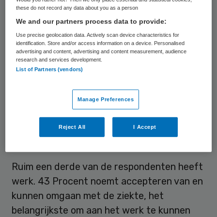
these do not record any data about you as a person
leidinggevenden, het belangrijkst. Voor wie
We and our partners process data to provide:
niet werkt, zijn eenvoudige veranderingen
Use precise geolocation data. Actively scan device characteristics for
als aanpassing van werktijden en van het
identification. Store and/or access information on a device. Personalised
advertising and content, advertising and content measurement, audience
werk zelf nodig om actief te worden op de
research and services development.
arbeidsmarkt. Maar zij komen die
List of Partners (vendors)
mogelijkheden bij werkgevers maar zelden
tegen. Op zoek naar werk lopen ze tegen
Manage Preferences
veel problemen aan: er is te weinig passend
werk, discriminatie en gebrek aan
Reject All
I Accept
ondersteuning door instanties.
Ruim een derde van de respondenten heeft
werk. 43 Procent noemt accepteren van en
kunnen omgaan met de ziekte, het
belangrijkste om aan het werk te kunnen