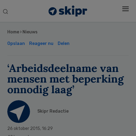
Search
this
Secondary
website
Sidebar
Home
›
Nieuws
Opslaan
Reageer nu
Delen
‘Arbeidsdeelname van
mensen met beperking
onnodig laag’
Skipr Redactie
26 oktober 2015
,
16:29