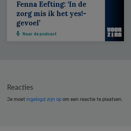
Fenna Eefting: ‘In de
zorg mis ik het yes!-
gevoel’
Naar de podcast
Reader
Reacties
Interactions
Je moet
ingelogd zijn op
om een reactie te plaatsen.