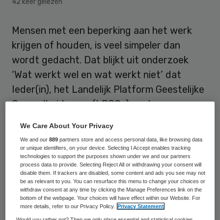
42 keer gelezen
Mensen met een beperking aan het werk
krijgen of houden, is veel simpeler dan
wordt gedacht. Dat blijkt uit onderzoek
‘Wat werkt wel en wat werkt niet’ dat
Ieder(in), het Landelijk Platform Geestelijke
Gezondheidszorg (LPGGz) en de
Patiëntenfederatie NPCF, onder bijna
We Care About Your Privacy
vijfduizend mensen met een ziekte of
We and our
889
partners store and access personal data, like browsing data
geestelijke of lichamelijke beperking deden.
or unique identifiers, on your device. Selecting I Accept enables tracking
technologies to support the purposes shown under we and our partners
process data to provide. Selecting Reject All or withdrawing your consent will
Voor mensen met een beperking die al een
disable them. If trackers are disabled, some content and ads you see may not
be as relevant to you. You can resurface this menu to change your choices or
baan hebben, is een goede sociale
withdraw consent at any time by clicking the Manage Preferences link on the
bottom of the webpage. Your choices will have effect within our Website. For
werkomgeving belangrijk. Op de werkvloer
more details, refer to our Privacy Policy.
Privacy Statement
zijn steun en begrip van collega’s, onder wie
Would you rather not? Then we only place essential and statistical cookies,