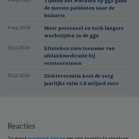
Tijdens het wachten op ggz gaan
4 aug 2026
de meeste patiënten naar de
huisarts
Meer personeel en toch langere
4 aug 2026
wachttijden in de ggz
Klinieken zien toename van
30 jul 2026
afslankmedicatie bij
eetstoornissen
Ziekteverzuim kost de zorg
30 jul 2026
jaarlijks ruim 5,8 miljard euro
Reader
Reacties
Interactions
Je moet
ingelogd zijn op
om een reactie te plaatsen.