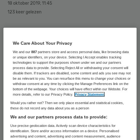
18 oktober 2019
,
11:45
123 keer gelezen
Werk-gerelateerde stressklachten en burn-
out worden vaak niet goed behandeld. Op
We Care About Your Privacy
den duur kan dit de economische groei
We and our
887
partners store and access personal data, like browsing data
beïnvloeden, aldus Arbo Unie. De arbodienst
or unique identifiers, on your device. Selecting I Accept enables tracking
technologies to support the purposes shown under we and our partners
pleit voor een meer doeltreffende aanpak
process data to provide. Selecting Reject All or withdrawing your consent will
disable them. If trackers are disabled, some content and ads you see may not
die oorzaken van stress voorkomt en
be as relevant to you. You can resurface this menu to change your choices or
withdraw consent at any time by clicking the Manage Preferences link on the
verhelpt.
bottom of the webpage. Your choices will have effect within our Website. For
more details, refer to our Privacy Policy.
Privacy Statement
De alarmerende cijfers van Arbo Unie liegen
Would you rather not? Then we only place essential and statistical cookies,
these do not record any data about you as a person
er niet om: 20-25 procent de jongeren
We and our partners process data to provide:
ervaart stress- en burn out klachten, een
Use precise geolocation data. Actively scan device characteristics for
kwart van werknemers in de zorg kampt
identification. Store and/or access information on a device. Personalised
advertising and content, advertising and content measurement, audience
met werkstress door te hoge werkdruk, en