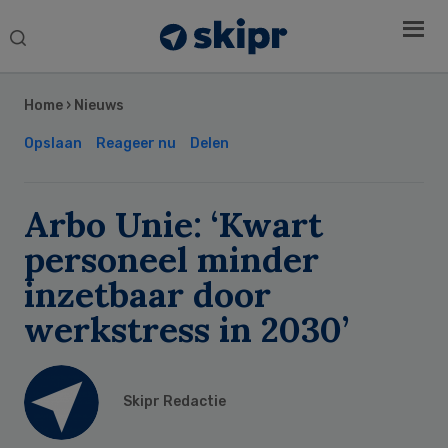
Search
this
Secondary
website
Sidebar
Home
›
Nieuws
Opslaan
Reageer nu
Delen
Arbo Unie: ‘Kwart
personeel minder
inzetbaar door
werkstress in 2030’
Skipr Redactie