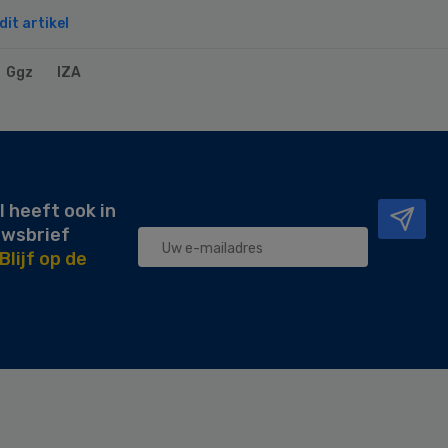
it artikel
Ggz
IZA
l heeft ook in
uwsbrief
Blijf op de