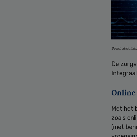
Beeld: abdulla
De zorgv
Integraal
Online
Met het b
zoals onl
(met behu
vroegsig