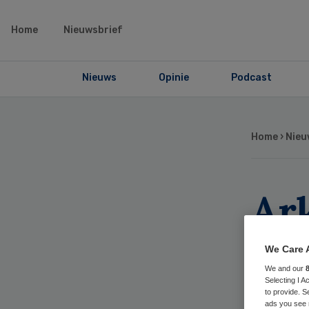
Home
Nieuwsbrief
Nieuws
Opinie
Podcast
Home
›
Nieu
Ark
voo
We Care 
gg
We and our
Selecting I 
to provide. S
ads you see 