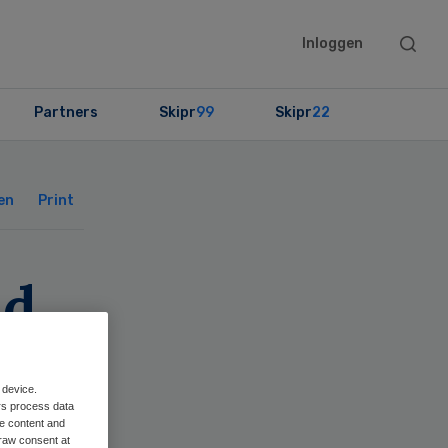
Searc
Inloggen
this
websit
Partners
Skipr
99
Skipr
22
Primary
Sidebar
en
Print
ld
tie
 device.
rs process data
me content and
raw consent at