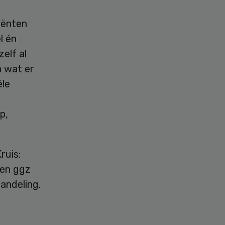
liënten
l én
elf al
n wat er
ële
p,
ruis:
een ggz
andeling.