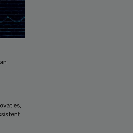
van
ovaties,
ssistent