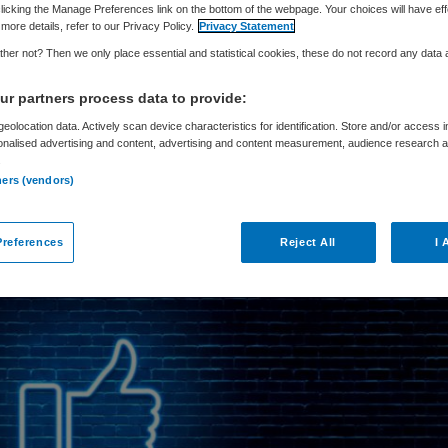
licking the Manage Preferences link on the bottom of the webpage. Your choices will have eff
more details, refer to our Privacy Policy.
Privacy Statement
her not? Then we only place essential and statistical cookies, these do not record any data
Skipr Redactie
22 augustus 2025
,
11:35
1018 keer gelezen
r partners process data to provide:
eolocation data. Actively scan device characteristics for identification. Store and/or access 
ieder Arkin heeft akkoord gekregen van zorgver
onalised advertising and content, advertising and content measurement, audience research 
.
Kruis en CZ voor zijn transformatieplan op het ge
ners (vendors)
nnovatie.
references
Reject All
I 