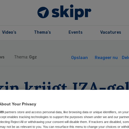
Video’s
Thema’s
Events
Vacatures
ws
Thema:
Ggz
Opslaan
Reageer nu
Del
in krijgt IZA-ge
r digitale innova
About Your Privacy
z
889
partners store and access personal data, like browsing data or unique identifiers, on your
Accept enables tracking technologies to support the purposes shown under we and our partne
electing Reject All or withdrawing your consent will disable them. If trackers are disabled, so
may not be as relevant to you. You can resurface this menu to change your choices or withd