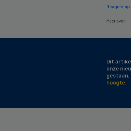
Reageer op d
Meer over:
Secondary
Sidebar
Dit artike
onze nie
gestaan.
hoogte.