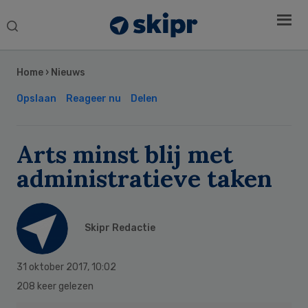
Search
this
Secondary
website
Sidebar
Home
›
Nieuws
Opslaan
Reageer nu
Delen
Arts minst blij met
administratieve taken
Skipr Redactie
31 oktober 2017
,
10:02
208 keer gelezen