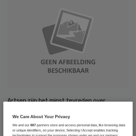
Artsen zijn het minst tevreden over
aspecten die met de organisatie van hun
We Care About Your Privacy
werk samenhangen, zoals administratieve
We and our
887
partners store and access personal data, like browsing data
lasten, samenwerking met het management
or unique identifiers, on your device. Selecting I Accept enables tracking
technologies to support the purposes shown under we and our partners