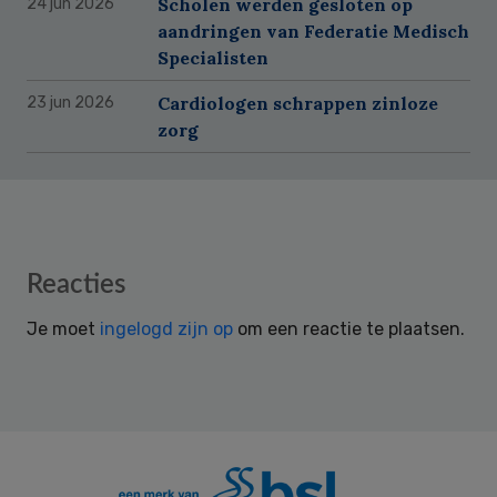
Scholen werden gesloten op
24 jun 2026
aandringen van Federatie Medisch
Specialisten
Cardiologen schrappen zinloze
23 jun 2026
zorg
Reader
Reacties
Interactions
Je moet
ingelogd zijn op
om een reactie te plaatsen.