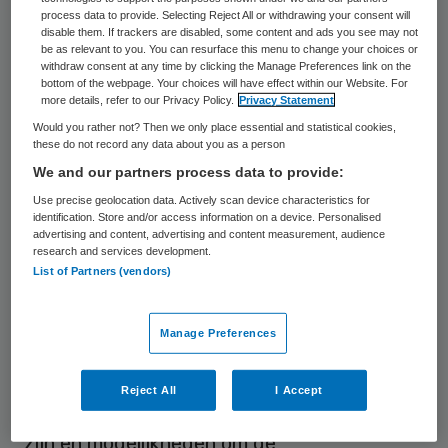
en planning van het werk. Laat deze taken
process data to provide. Selecting Reject All or withdrawing your consent will
overnemen door daartoe opgeleid
disable them. If trackers are disabled, some content and ads you see may not
be as relevant to you. You can resurface this menu to change your choices or
personeel, bepleit Lodewijk Schmit
withdraw consent at any time by clicking the Manage Preferences link on the
bottom of the webpage. Your choices will have effect within our Website. For
Jongbloed in zijn onderzoek naar de
more details, refer to our Privacy Policy.
Privacy Statement
arbeidstevredenheid van artsen in
Would you rather not? Then we only place essential and statistical cookies,
these do not record any data about you as a person
Nederland, waarop hij op 6 november aan
We and our partners process data to provide:
de Rijksuniversiteit Groningen promoveert.
Use precise geolocation data. Actively scan device characteristics for
identification. Store and/or access information on a device. Personalised
Schmit Jongbloed onderzocht hoe
advertising and content, advertising and content measurement, audience
research and services development.
tevreden artsen zijn met de verschillende
List of Partners (vendors)
aspecten van hun werk en hoe hun
tevredenheid zich heeft ontwikkeld in de
Manage Preferences
periode 2000-2009. Doel was om meer
inzicht te geven in de arbeidstevredenheid
Reject All
I Accept
van artsen, factoren die daarop van invloed
zijn en mogelijkheden om de