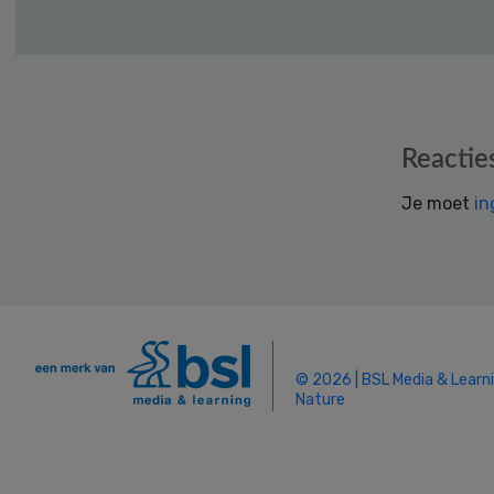
Reader
Reactie
Interactions
Je moet
in
© 2026 | BSL Media & Learn
Nature