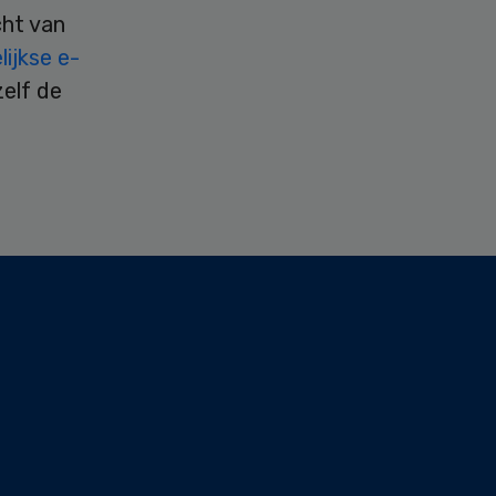
cht van
ijkse e-
zelf de