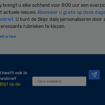
ly brengt u elke ochtend voor 8:00 uur een overzi
t actuele nieuws.
Abonneer u gratis op deze dagel
wsbrief
. U kunt de Skipr daily personaliseren door 
teressante rubrieken te kiezen.
it artikel
l heeft ook in
uwsbrief
Blijf op de