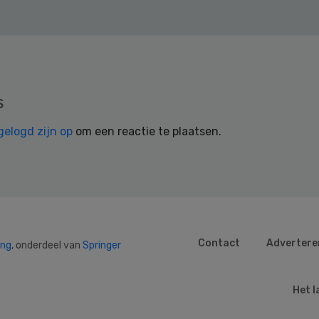
s
gelogd zijn op
om een reactie te plaatsen.
Contact
Advertere
ing
, onderdeel van
Springer
Het l