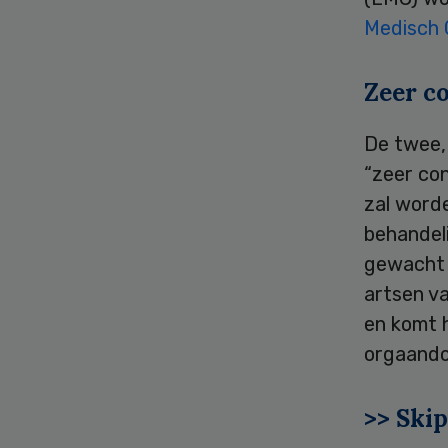
Medisch 
Zeer co
De twee,
“zeer con
zal word
behandeli
gewacht 
artsen va
en komt h
orgaando
>> Skip