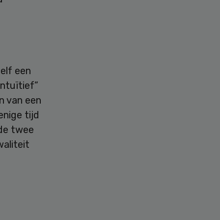
elf een
ntuïtief”
n van een
nige tijd
de twee
aliteit