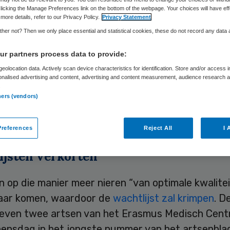
licking the Manage Preferences link on the bottom of the webpage. Your choices will have eff
more details, refer to our Privacy Policy.
Privacy Statement
her not? Then we only place essential and statistical cookies, these do not record any data
Skipr Redactie
3 maart 2010
,
10:43
32 keer gelezen
r partners process data to provide:
eolocation data. Actively scan device characteristics for identification. Store and/or access 
an het Rotterdamse Erasmus Medisch Centrum wil
onalised advertising and content, advertising and content measurement, audience research 
.
 met orgaandonoren. De medische wereld moet v
ners (vendors)
eus overwegen of het mogelijk moet zijn om bij o
organen weg te nemen vlak voordat ze sterven.
references
Reject All
I 
ijsten verkorten
 op die manier meer nieren “van optimale kwalitei
aar komen, waardoor de
wachtlijst zal krimpen
. D
even twee artsen van het Erasmus Medisch Cen
ensdag in het jongste nummer van het artsenbla