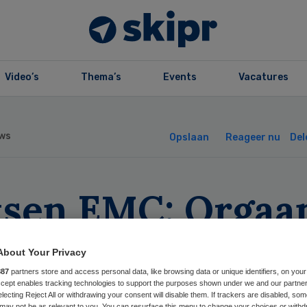
Video’s
Thema’s
Events
Vacatures
ws
Opslaan
Reageer nu
Del
tsen EMC: Orgaa
ghalen voor don
About Your Privacy
rft
887
partners store and access personal data, like browsing data or unique identifiers, on your
Accept enables tracking technologies to support the purposes shown under we and our partne
electing Reject All or withdrawing your consent will disable them. If trackers are disabled, so
may not be as relevant to you. You can resurface this menu to change your choices or withd