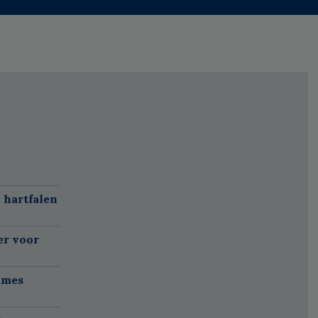
 hartfalen
er voor
ames