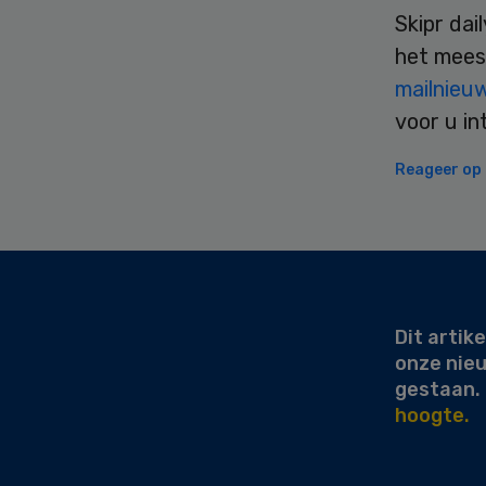
Skipr dai
het mees
mailnieu
voor u in
Reageer op d
Secondary
Sidebar
Dit artike
onze nie
gestaan.
hoogte.