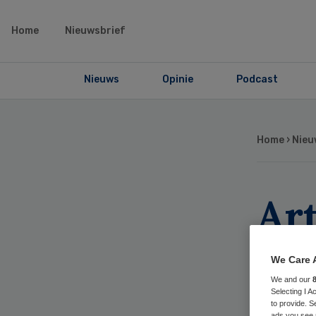
Home
Nieuwsbrief
Nieuws
Opinie
Podcast
Home
›
Nieu
Ar
we
We Care 
ste
We and our
Selecting I 
to provide. S
ads you see 