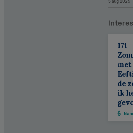
5 aug 2026
Interes
171
Zom
met
Eeft
de z
ik h
gevo
Naa