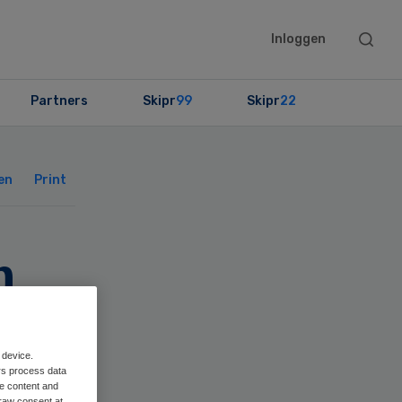
Searc
Inloggen
this
websit
Partners
Skipr
99
Skipr
22
Primary
Sidebar
en
Print
n
or
 device.
rs process data
me content and
raw consent at