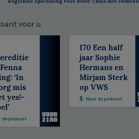
Regionale opschaling voor Beter Thuis met Dement
sant voor u
170 Een half
ereditie
jaar Sophie
 Fenna
Hermans en
ing: ‘In
Mirjam Sterk
org mis
op VWS
et yes!-
Naar de podcast
el’
r de podcast