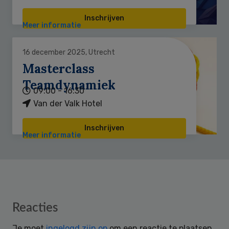
Inschrijven
Meer informatie
16 december 2025, Utrecht
Masterclass
Teamdynamiek
09:00 - 16:30
Van der Valk Hotel
Inschrijven
Meer informatie
Reader
Reacties
Interactions
Je moet
ingelogd zijn op
om een reactie te plaatsen.