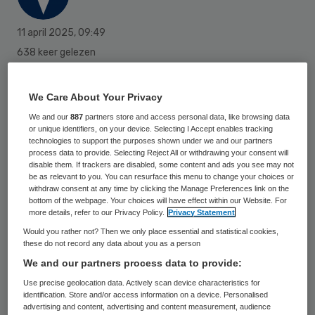
11 april 2025
,
09:49
638 keer gelezen
Het cruiseschip Silja, waarop in Rotterdam
We Care About Your Privacy
bijna tweeduizend vluchtelingen verblijven,
We and our
887
partners store and access personal data, like browsing data
is een “snelkookpan” waar geweld,
or unique identifiers, on your device. Selecting I Accept enables tracking
technologies to support the purposes shown under we and our partners
bedreigingen en mogelijk misbruik
process data to provide. Selecting Reject All or withdrawing your consent will
voorkomen.
disable them. If trackers are disabled, some content and ads you see may not
be as relevant to you. You can resurface this menu to change your choices or
withdraw consent at any time by clicking the Manage Preferences link on the
bottom of the webpage. Your choices will have effect within our Website. For
more details, refer to our Privacy Policy.
Privacy Statement
Met name kinderen zouden zo snel mogelijk
Would you rather not? Then we only place essential and statistical cookies,
van boord moeten. Dat schrijven artsen van
these do not record any data about you as a person
Gezondheidszorg Asielzoekers in een
We and our partners process data to provide:
brandbrief aan opvangorganisatie COA, die
Use precise geolocation data. Actively scan device characteristics for
identification. Store and/or access information on a device. Personalised
samen met de gemeente verantwoordelijk
advertising and content, advertising and content measurement, audience