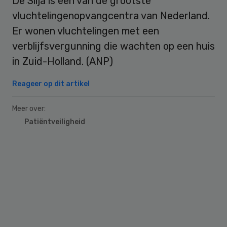
De Silja is een van de grootste
vluchtelingenopvangcentra van Nederland.
Er wonen vluchtelingen met een
verblijfsvergunning die wachten op een huis
in Zuid-Holland. (ANP)
Reageer op dit artikel
Meer over:
Patiëntveiligheid
Primary
Sidebar