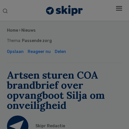
Search
this
Secondary
website
Sidebar
Home
›
Nieuws
Thema:
Passende zorg
Opslaan
Reageer nu
Delen
Artsen sturen COA
brandbrief over
opvangboot Silja om
onveiligheid
Skipr Redactie