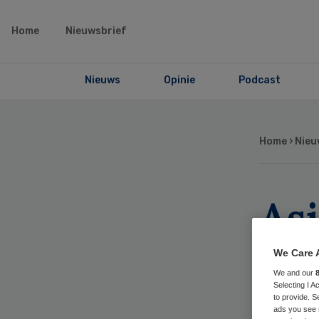
Home
Nieuwsbrief
Nieuws
Opinie
Podcast
Home
›
Nieu
As
kr
We Care 
We and our
zo
Selecting I 
to provide. S
ads you see 