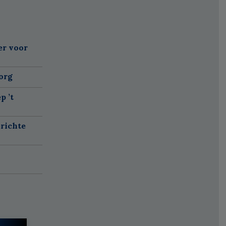
er voor
org
p ’t
richte