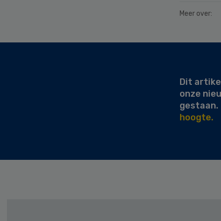
Meer over:
Secondary
Sidebar
Dit artike
onze nie
gestaan.
hoogte.