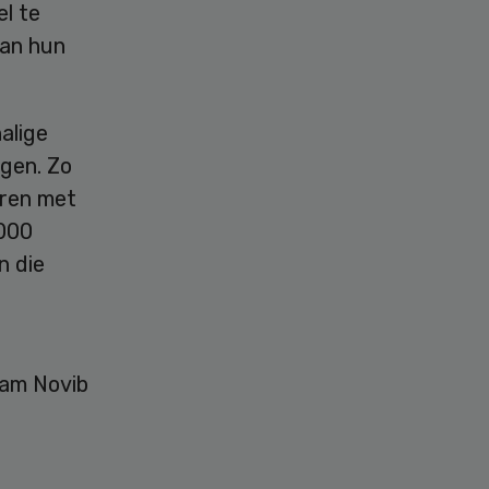
el te
van hun
alige
jgen. Zo
eren met
.000
n die
fam Novib