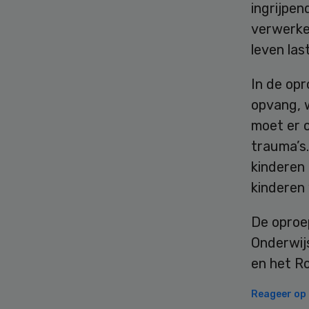
ingrijpen
verwerken
leven las
In de opr
opvang, w
moet er 
trauma’s
kinderen 
kinderen 
De oproe
Onderwij
en het Ro
Reageer op d