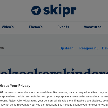
Video’s
Thema’s
Events
Vacatures
ws
Opslaan
Reageer nu
Del
ielzoekerskinder
ijgen onvoldoend
About Your Privacy
889
partners store and access personal data, like browsing data or unique identifiers, on your
rg
Accept enables tracking technologies to support the purposes shown under we and our partne
electing Reject All or withdrawing your consent will disable them. If trackers are disabled, so
may not be as relevant to you. You can resurface this menu to change your choices or withd