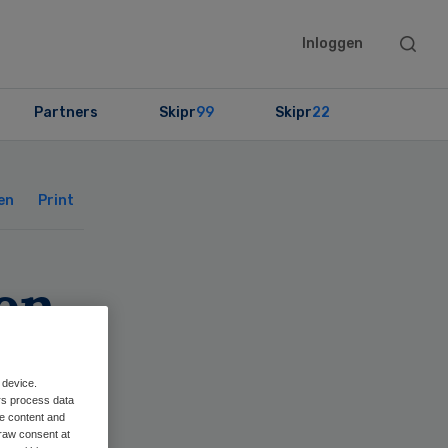
Searc
Inloggen
this
websit
Partners
Skipr
99
Skipr
22
Primary
Sidebar
en
Print
en
e
 device.
rs process data
me content and
raw consent at