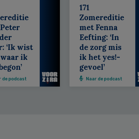
171
ereditie
Zomereditie
Peter
met Fenna
der
Eefting: ‘In
: ‘Ik wist
de zorg mis
 waar ik
ik het yes!-
begon’
gevoel’
r de podcast
Naar de podcast