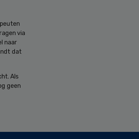
apeuten
ragen via
l naar
vindt dat
ht. Als
nog geen