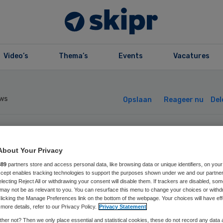
Video’s
Thema’s
Events
Vacatures
ws
Opslaan
Reageer nu
Del
ns sluit lokalen
About Your Privacy
889
partners store and access personal data, like browsing data or unique identifiers, on your
urft bij student
Accept enables tracking technologies to support the purposes shown under we and our partne
electing Reject All or withdrawing your consent will disable them. If trackers are disabled, so
may not be as relevant to you. You can resurface this menu to change your choices or withd
licking the Manage Preferences link on the bottom of the webpage. Your choices will have eff
more details, refer to our Privacy Policy.
Privacy Statement
her not? Then we only place essential and statistical cookies, these do not record any data