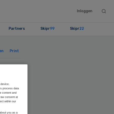
Searc
Inloggen
this
websit
Partners
Skipr
99
Skipr
22
Primary
Sidebar
en
Print
 om
 device.
rs process data
me content and
raw consent at
ect within our
 about you as a