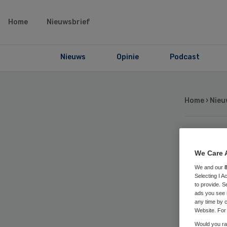
Home
Nieuwsbrief
Nieuws
Opinie
Podcast
Home
›
Nieu
Ava
We Care 
We and our
sch
Selecting I 
to provide. S
ads you see 
any time by c
Website. For 
Would you rat