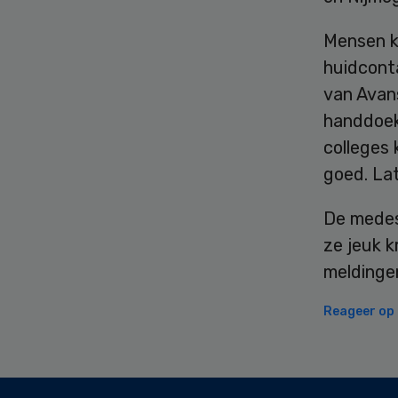
Mensen k
huidcont
van Avan
handdoek
colleges 
goed. Lat
De medes
ze jeuk k
meldinge
Reageer op d
Secondary