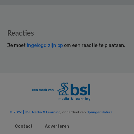
Reader
Reacties
Interactions
Je moet
ingelogd zijn op
om een reactie te plaatsen.
© 2026 | BSL Media & Learning
, onderdeel van
Springer Nature
Contact
Adverteren