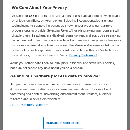
25 keer gelezen
We Care About Your Privacy
We and our
887
partners store and access personal data, like browsing data
Bouwbedrijf BAM heeft samen met Graham
or unique identifiers, on your device. Selecting I Accept enables tracking
Construction een nieuwe grote klus
technologies to support the purposes shown under we and our partners
process data to provide. Selecting Reject All or withdrawing your consent will
verworven in Noord-Ierland. De
disable them. If trackers are disabled, some content and ads you see may not
be as relevant to you. You can resurface this menu to change your choices or
ondernemingen mogen het ziekenhuis
withdraw consent at any time by clicking the Manage Preferences link on the
bottom of the webpage. Your choices will have effect within our Website. For
Ulster Hospital in Belfast gaan uitbreiden.
more details, refer to our Privacy Policy.
Privacy Statement
Met de opdracht is een bedrag gemoeid van
Would you rather not? Then we only place essential and statistical cookies,
these do not record any data about you as a person
bijna 120 miljoen euro, waarvan de helft
We and our partners process data to provide:
voor BAM.
Use precise geolocation data. Actively scan device characteristics for
identification. Store and/or access information on a device. Personalised
Het gaat om een gebouw naast de nieuwe
advertising and content, advertising and content measurement, audience
research and services development.
verpleegafdeling, die de bouwcombinatie
List of Partners (vendors)
Graham-BAM nu al aan het maken is. De
uitbreiding krijgt acht verdiepingen en een
Manage Preferences
vloeroppervlak van 31.000 vierkante meter.