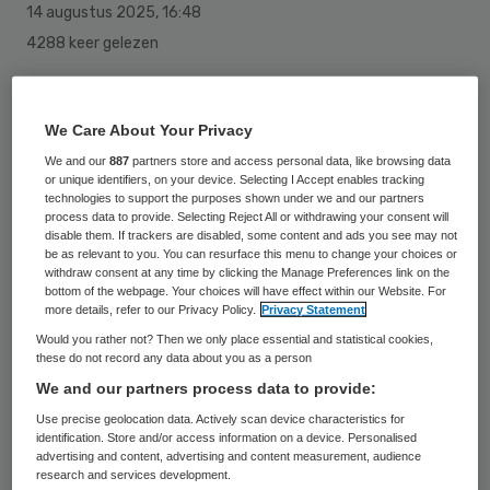
14 augustus 2025
,
16:48
4288 keer gelezen
De BoerBurgerBeweging (BBB) heeft het
verkiezingsprogramma voor de Tweede
We Care About Your Privacy
Kamerverkiezingen van 29 oktober
We and our
887
partners store and access personal data, like browsing data
or unique identifiers, on your device. Selecting I Accept enables tracking
gepresenteerd. Op het gebied van de
technologies to support the purposes shown under we and our partners
process data to provide. Selecting Reject All or withdrawing your consent will
gezondheidszorg pleit de BBB voor het
disable them. If trackers are disabled, some content and ads you see may not
behoud van streekziekenhuizen. Ook
be as relevant to you. You can resurface this menu to change your choices or
withdraw consent at any time by clicking the Manage Preferences link on the
moeten ouderen makkelijker langdurige
bottom of the webpage. Your choices will have effect within our Website. For
more details, refer to our Privacy Policy.
Privacy Statement
zorg krijgen.
Would you rather not? Then we only place essential and statistical cookies,
these do not record any data about you as a person
We and our partners process data to provide:
Met de verkiezingsprogrammatitel “BBB
Use precise geolocation data. Actively scan device characteristics for
Levert” wil de partij uitstralen waar
identification. Store and/or access information on a device. Personalised
advertising and content, advertising and content measurement, audience
vervolgens het verschil zit met de PVV, die
research and services development.