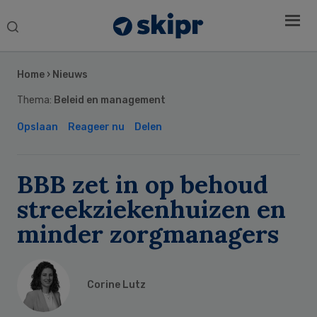
Search
this
Secondary
website
Sidebar
Home
›
Nieuws
Thema:
Beleid en management
Opslaan
Reageer nu
Delen
BBB zet in op behoud
streekziekenhuizen en
minder zorgmanagers
Corine Lutz