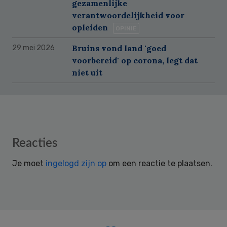
gezamenlijke
verantwoordelijkheid voor
opleiden
OPINIE
Bruins vond land 'goed
29 mei 2026
voorbereid' op corona, legt dat
niet uit
Reader
Reacties
Interactions
Je moet
ingelogd zijn op
om een reactie te plaatsen.