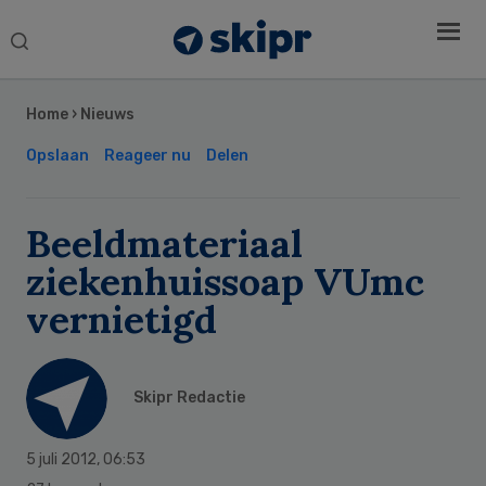
Search
this
Secondary
website
Sidebar
Home
›
Nieuws
Opslaan
Reageer nu
Delen
Beeldmateriaal
ziekenhuissoap VUmc
vernietigd
Skipr Redactie
5 juli 2012
,
06:53