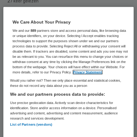
27 keer gelezen
Televisieproducent Eyeworks heeft al het
We Care About Your Privacy
beeldmateriaal dat op de spoedeisende hulp
We and our
889
partners store and access personal data, like browsing data
van het VUmc is gemaakt, vernietigd of in
or unique identifiers, on your device. Selecting I Accept enables tracking
technologies to support the purposes shown under we and our partners
bewaring gegeven bij een notaris. Dat
process data to provide. Selecting Reject All or withdrawing your consent will
disable them. If trackers are disabled, some content and ads you see may not
schrijft minister Edith Schippers
be as relevant to you. You can resurface this menu to change your choices or
withdraw consent at any time by clicking the Manage Preferences link on the
(Volksgezondheid) woensdag aan de
bottom of the webpage. Your choices will have effect within our Website. For
more details, refer to our Privacy Policy.
Privacy Statement
Tweede Kamer in een reactie op
Would you rather not? Then we only place essential and statistical cookies,
aangenomen moties van de SP.
these do not record any data about you as a person
We and our partners process data to provide:
De Kamer had de minister
vorige maand
Use precise geolocation data. Actively scan device characteristics for
gemaand
er alles aan te doen om ervoor te
identification. Store and/or access information on a device. Personalised
advertising and content, advertising and content measurement, audience
zorgen dat de beelden voor het omstreden
research and services development.
televisieprogramma vernietigd zouden
List of Partners (vendors)
worden. De beelden waarvoor patiënten