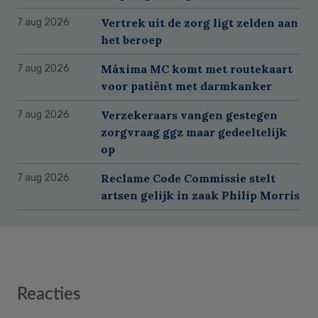
Vertrek uit de zorg ligt zelden aan
7 aug 2026
het beroep
Máxima MC komt met routekaart
7 aug 2026
voor patiënt met darmkanker
Verzekeraars vangen gestegen
7 aug 2026
zorgvraag ggz maar gedeeltelijk
op
Reclame Code Commissie stelt
7 aug 2026
artsen gelijk in zaak Philip Morris
Reader
Reacties
Interactions