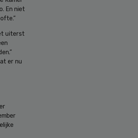
o. En niet
ofte.”
t uiterst
een
den.”
at er nu
er
tember
lijke