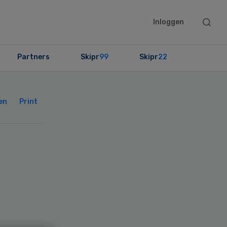
Searc
Inloggen
this
websit
Partners
Skipr
99
Skipr
22
Primary
Sidebar
en
Print