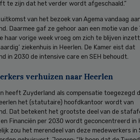
t te zijn dat het verder wordt afgeschaald.”
e uitkomst van het bezoek van Agema vandaag aa
nd. Daarmee gaf ze gehoor aan een motie van d
e haar vorige week vroeg om zich te blijven inzet
aardig’ ziekenhuis in Heerlen. De Kamer eist dat
nd in 2030 de intensive care en SEH behoudt.
rkers verhuizen naar Heerlen
n heeft Zuyderland als compensatie toegezegd 
eerlen het (statutaire) hoofdkantoor wordt van
nd. Dat betekent het grootste deel van de stafaf
 en Financiën per 2030 wordt geconcentreerd in 
lijk zou het merendeel van deze medewerkers in 
orden gehuisvest. Jongen: “Ik hoop dat de Twee