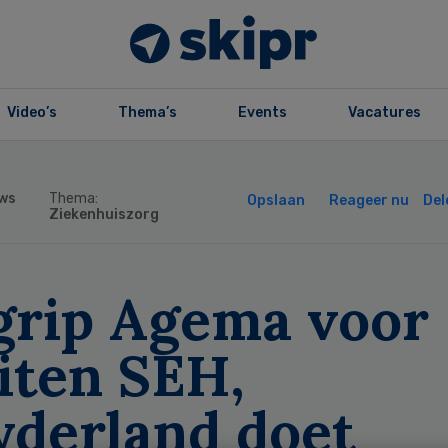
Video’s
Thema’s
Events
Vacatures
ws
Thema:
Opslaan
Reageer nu
Del
Ziekenhuiszorg
grip Agema voor
iten SEH,
yderland doet