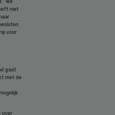
H: “We
eft niet
 maar
besloten
ip voor
nd gaat
kt met de
mogelijk
t over