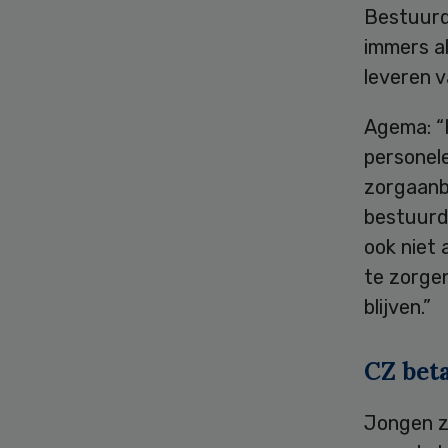
Bestuurd
immers al
leveren v
Agema: “H
personele
zorgaanb
bestuurd
ook niet 
te zorge
blijven.”
CZ bet
Jongen ze