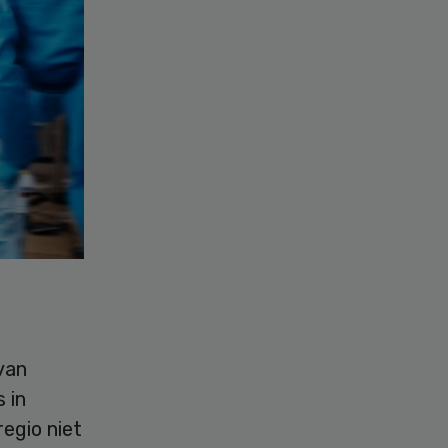
van
 in
regio niet