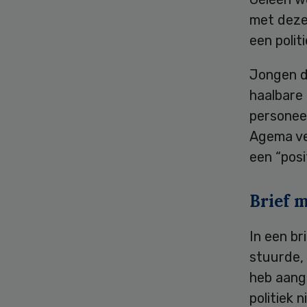
met deze 
een polit
Jongen de
haalbare 
personee
Agema ve
een “posi
Brief 
In een b
stuurde, 
heb aange
politiek 