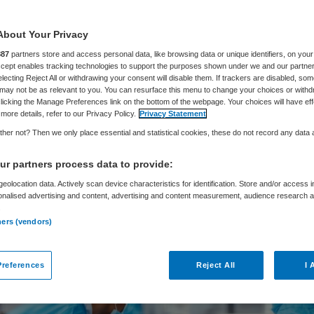
ezeggingen
About Your Privacy
887
partners store and access personal data, like browsing data or unique identifiers, on your
Accept enables tracking technologies to support the purposes shown under we and our partne
electing Reject All or withdrawing your consent will disable them. If trackers are disabled, so
may not be as relevant to you. You can resurface this menu to change your choices or withd
Frits Baltesen
10 oktober 2024
,
15:55
2121 keer gelezen
licking the Manage Preferences link on the bottom of the webpage. Your choices will have eff
more details, refer to our Privacy Policy.
Privacy Statement
her not? Then we only place essential and statistical cookies, these do not record any data
ster Fleur Agema heeft er begrip voor dat Zuyde
s de SEH en IC in Heerlen per 2030 sluit. Ze heef
r partners process data to provide:
 dat Zuyderland in de tekeningen voor de nieu
eolocation data. Actively scan device characteristics for identification. Store and/or access 
onalised advertising and content, advertising and content measurement, audience research 
ijmaakt voor een SEH en een IC, mocht er tegen di
.
ners (vendors)
ende zorgpersoneel zijn.
references
Reject All
I 