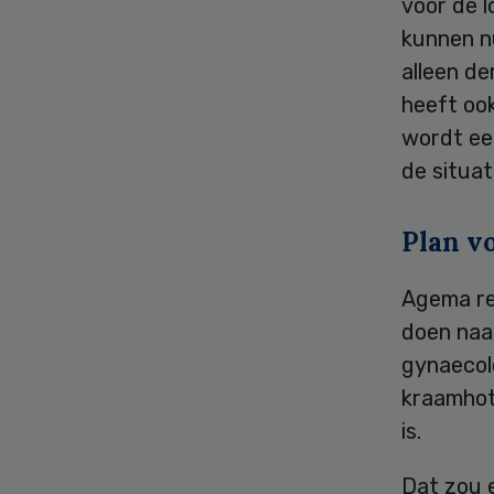
voor de 
kunnen nu
alleen de
heeft oo
wordt ee
de situati
Plan v
Agema re
doen naar
gynaecol
kraamhot
is.
Dat zou 