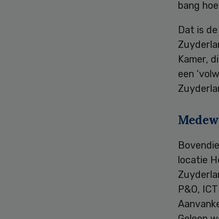
bang hoef
Dat is d
Zuyderla
Kamer, di
een ‘volw
Zuyderla
Medewe
Bovendie
locatie H
Zuyderla
P&O, ICT
Aanvanke
Geleen w