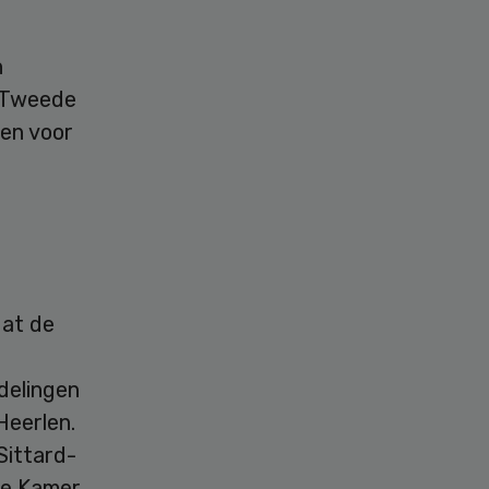
n
e Tweede
ten voor
dat de
delingen
Heerlen.
Sittard-
de Kamer