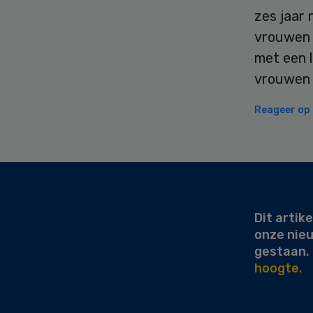
zes jaar 
vrouwen 
met een l
vrouwen s
Reageer op d
Secondary
Sidebar
Dit artike
onze nie
gestaan.
hoogte.