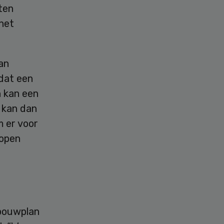
ten
het
an
 dat een
n kan een
 kan dan
m er voor
 open
 bouwplan