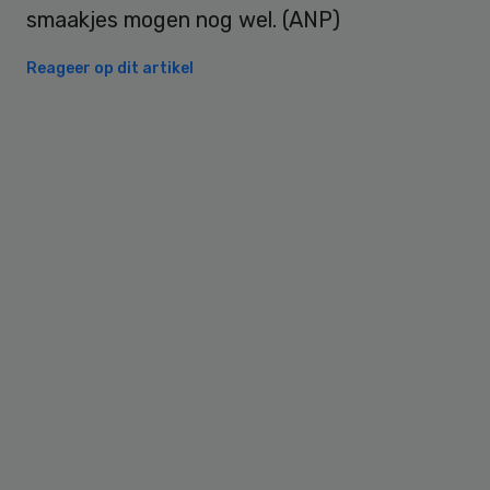
smaakjes mogen nog wel. (ANP)
Reageer op dit artikel
Primary
Sidebar