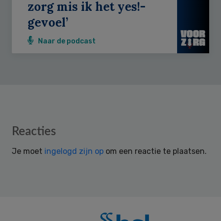
zorg mis ik het yes!-
gevoel’
Naar de podcast
Reader
Reacties
Interactions
Je moet
ingelogd zijn op
om een reactie te plaatsen.