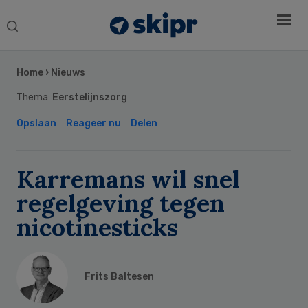
Search
this
Secondary
website
Sidebar
Home
›
Nieuws
Thema:
Eerstelijnszorg
Opslaan
Reageer nu
Delen
Karremans wil snel
regelgeving tegen
nicotinesticks
Frits Baltesen