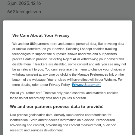
5 juni 2025
,
12:16
662 keer gelezen
Demissionair staatssecretaris Vincent
Karremans (Volksgezondheid, VVD)
We Care About Your Privacy
verwacht snel met regelgeving te kunnen
We and our
889
partners store and access personal data, like browsing data
or unique identifiers, on your device. Selecting I Accept enables tracking
komen om de hoeveelheid nicotine te
technologies to support the purposes shown under we and our partners
process data to provide. Selecting Reject All or withdrawing your consent will
beperken in nicotinesticks en andere
disable them. If trackers are disabled, some content and ads you see may not
vergelijkbare producten.
be as relevant to you. You can resurface this menu to change your choices or
withdraw consent at any time by clicking the Manage Preferences link on the
bottom of the webpage. Your choices will have effect within our Website. For
more details, refer to our Privacy Policy.
Privacy Statement
Dat laat hij weten in een reactie op een
Would you rather not? Then we only place essential and statistical cookies,
these do not record any data about you as a person
onderzoek van het Rijksinstituut voor
We and our partners process data to provide:
Volksgezondheid en Milieu (RIVM), waaruit
Use precise geolocation data. Actively scan device characteristics for
naar voren komt dat er op dit moment veel
identification. Store and/or access information on a device. Personalised
advertising and content, advertising and content measurement, audience
te veel nicotine in deze sticks zit.
research and services development.